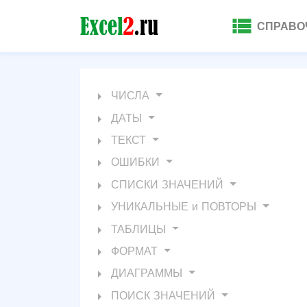
view_list
СПРАВО
arrow_right
ЧИСЛА
arrow_right
ДАТЫ
arrow_right
ТЕКСТ
arrow_right
ОШИБКИ
arrow_right
СПИСКИ ЗНАЧЕНИЙ
arrow_right
УНИКАЛЬНЫЕ и ПОВТОРЫ
arrow_right
ТАБЛИЦЫ
arrow_right
ФОРМАТ
arrow_right
ДИАГРАММЫ
arrow_right
ПОИСК ЗНАЧЕНИЙ