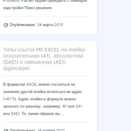
Problem). Расчет будем проводить с помощью
надстройки Поиск решения.
Опубликовано:
24 марта 2015
update
Типы ссылок MS EXCEL на ячейку:
относительная (A1), абсолютная
($A$1) и смешанная (A$1)
адресация
В формулах EXCEL можно сослаться на
значение другой ячейки используя ее адрес
(=А1*5). Адрес ячейки в формуле можно
записать по-разному, например: А1 или $A1
или $A$1. То, каким образом вы …
Опубликовано:
18 ноября 2012
update