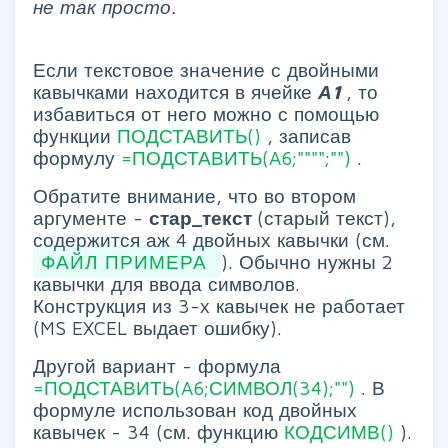
не так просто.
Если текстовое значение с двойными
кавычками находится в ячейке
А1
, то
избавиться от него можно с помощью
функции
ПОДСТАВИТЬ()
, записав
формулу
=ПОДСТАВИТЬ(A6;"""";"")
.
Обратите внимание, что во втором
аргументе -
стар_текст
(старый текст),
содержится аж 4 двойных кавычки (см.
ФАЙЛ ПРИМЕРА
). Обычно нужны 2
кавычки для ввода символов.
Конструкция из 3-х кавычек не работает
(MS EXCEL выдает ошибку).
Другой вариант - формула
=ПОДСТАВИТЬ(A6;СИМВОЛ(34);"")
. В
формуле использован код двойных
кавычек - 34 (см. функцию
КОДСИМВ()
).