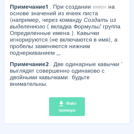
Примечание1
. При создании
имен
на
основе значений из ячеек листа
(например, через команду
Создать из
выделенного
(
вкладка Формулы/ группа
Определенные имена
). Кавычки
игнорируются (не включаются в имя), а
пробелы заменяются нижним
подчеркиванием _.
Примечание2
. Две одинарные кавычки '
выглядят совершенно одинаково с
двойными кавычками: будьте
внимательны.
file_download
Файл
примера