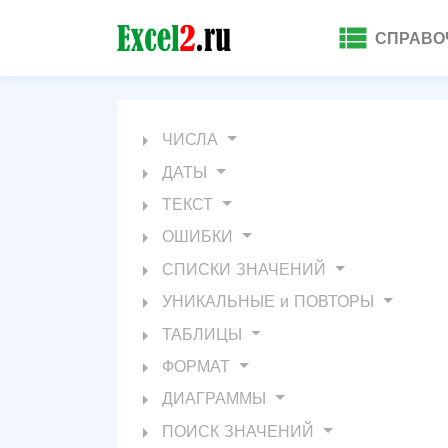
view_list
СПРАВО
arrow_right
ЧИСЛА
arrow_right
ДАТЫ
arrow_right
ТЕКСТ
arrow_right
ОШИБКИ
arrow_right
СПИСКИ ЗНАЧЕНИЙ
arrow_right
УНИКАЛЬНЫЕ и ПОВТОРЫ
arrow_right
ТАБЛИЦЫ
arrow_right
ФОРМАТ
arrow_right
ДИАГРАММЫ
arrow_right
ПОИСК ЗНАЧЕНИЙ