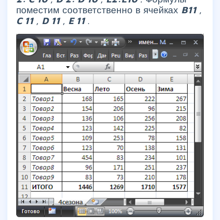
поместим соответственно в ячейках
B11
,
C
11
,
D
11
,
E
11
.