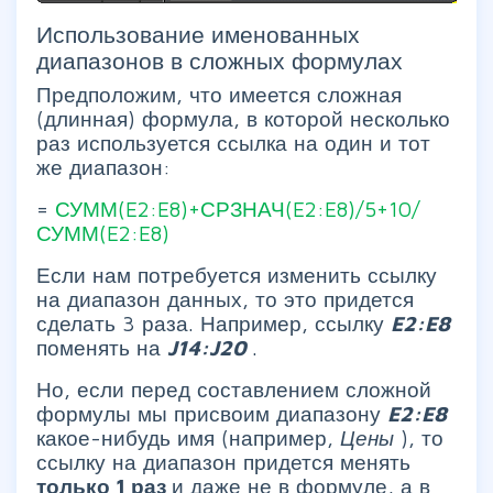
Использование именованных
диапазонов в сложных формулах
Предположим, что имеется сложная
(длинная) формула, в которой несколько
раз используется ссылка на один и тот
же диапазон:
=
СУММ(E2:E8)+СРЗНАЧ(E2:E8)/5+10/
СУММ(E2:E8)
Если нам потребуется изменить ссылку
на диапазон данных, то это придется
сделать 3 раза. Например, ссылку
E2:E8
поменять на
J14:J20
.
Но, если перед составлением сложной
формулы мы присвоим диапазону
E2:E8
какое-нибудь имя (например,
Цены
), то
ссылку на диапазон придется менять
только 1 раз
и даже не в формуле, а в