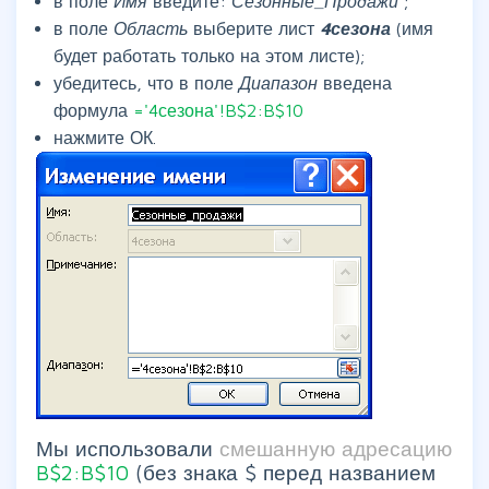
в поле
Имя
введите:
Сезонные_Продажи
;
в поле
Область
выберите лист
4сезона
(имя
будет работать только на этом листе);
убедитесь, что в поле
Диапазон
введена
формула
='4сезона'!B$2:B$10
нажмите ОК.
Мы использовали
смешанную адресацию
B$2:B$10
(без знака $ перед названием