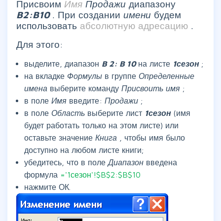
Присвоим
Имя
Продажи
диапазону
B2:B10
. При создании
имени
будем
использовать
абсолютную адресацию
.
Для этого:
выделите, диапазон
B
2:
B
10
на листе
1сезон
;
на вкладке
Формулы
в группе
Определенные
имена
выберите команду
Присвоить имя
;
в поле
Имя
введите:
Продажи
;
в поле
Область
выберите лист
1сезон
(имя
будет работать только на этом листе) или
оставьте значение
Книга
, чтобы имя было
доступно на любом листе книги;
убедитесь, что в поле
Диапазон
введена
формула
='1сезон'!$B$2:$B$10
нажмите ОК.