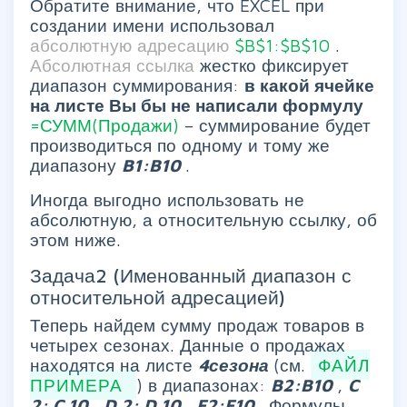
Обратите внимание, что EXCEL при
создании имени использовал
абсолютную адресацию
$B$1:$B$10
.
Абсолютная ссылка
жестко фиксирует
диапазон суммирования:
в какой ячейке
на листе Вы бы не написали формулу
=СУММ(Продажи)
– суммирование будет
производиться по одному и тому же
диапазону
B1:B10
.
Иногда выгодно использовать не
абсолютную, а относительную ссылку, об
этом ниже.
Задача2 (Именованный диапазон с
относительной адресацией)
Теперь найдем сумму продаж товаров в
четырех сезонах. Данные о продажах
находятся на листе
4сезона
(см.
ФАЙЛ
ПРИМЕРА
) в диапазонах:
B2:B10
,
C
2:
C
10
,
D
2:
D
10
,
E2:E10
.
Формулы