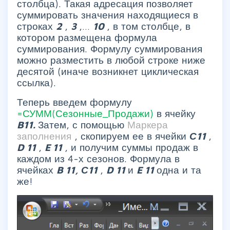
столбца). Такая адресация позволяет
суммировать значения находящиеся в
строках
2
,
3
,…
10
, в том столбце, в
котором размещена формула
суммирования. Формулу суммирования
можно разместить в любой строке ниже
десятой (иначе возникнет циклическая
ссылка).
Теперь введем формулу
=СУММ(Сезонные_Продажи)
в ячейку
B11.
Затем, с помощью
Маркера
заполнения
, скопируем ее в ячейки
С11
,
D
11
,
E
11
, и получим суммы продаж в
каждом из 4-х сезонов. Формула в
ячейках
B
11, С11
,
D
11
и
E
11
одна и та
же!