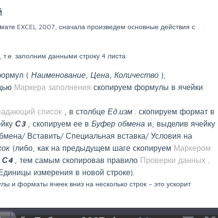
й
мате EXCEL 2007, сначала произведем основные действия с
 т.е. заполним данными строку 4 листа:
формул (
Наименование, Цена, Количество
);
щью
Маркера заполнения
скопируем формулы в ячейки
адающий список
, в столбце
Ед.изм
. скопируем формат в
ейку
С3
, скопируем ее в
Буфер обмена
и, выделив ячейку
бмена/ Вставить/ Специальная вставка/ Условия на
сок
(либо, как на предыдущем шаге скопируем
Маркером
в
С4
, тем самым скопировав правило
Проверки данных
.
Единицы измерения в новой строке).
ы и форматы ячеек вниз на несколько строк – это ускорит