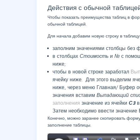
Действия с обычной таблице
Чтобы показать преимущества таблиц в фор
обычной таблицей.
Для начала добавим новую строку в таблицу,
заполним значениями столбцы без 
в столбцах
Стоимость
и
№
с помо
ниже;
чтобы в новой строке заработал
Вып
ячейку ниже. Для этого выделим яч
ниже, через меню
Главная/ Буфер о
значения
вставим
Выпадающий спи
заполнения
значение из ячейки
С3
Затем необходимо ввести значение 
Конечно, можно заранее скопировать формул
заполнение таблицы.