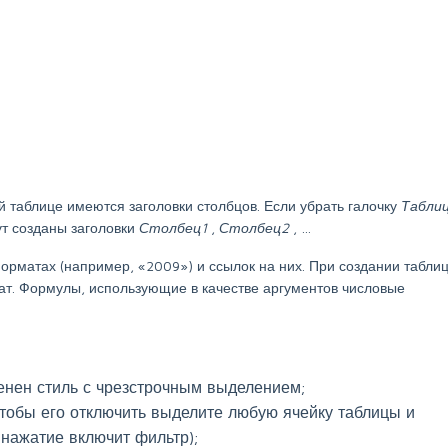
й таблице имеются заголовки столбцов. Если убрать галочку
Табли
ут созданы заголовки
Столбец1
,
Столбец2
, …
форматах (например, «2009») и ссылок на них. При создании табли
ат. Формулы, использующие в качестве аргументов числовые
менен стиль с чрезстрочным выделением;
чтобы его отключить выделите любую ячейку таблицы и
 нажатие включит фильтр);