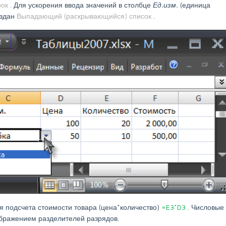
рок
. Для ускорения ввода значений в столбце
Ед.изм.
(единица
оздан
Выпадающий (раскрывающийся) список
.
 подсчета стоимости товара (цена*количество)
=E3*D3
. Числовые
бражением разделителей разрядов.