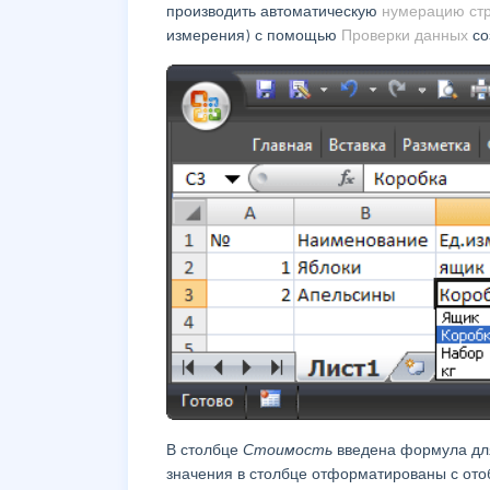
производить автоматическую
нумерацию ст
измерения) с помощью
Проверки данных
с
В столбце
Стоимость
введена формула для
значения в столбце отформатированы с ото