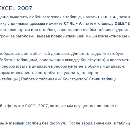
EXCEL 2007
ужно выделить любой заголовок в таблице, нажать
CTRL
+
A
, зате
ейку с данными, дважды нажмите
CTRL
+
A
, затем клавишу
DELET
листа все строки или столбцы, содержащие ячейки таблицы (удалит
троки за заголовки, вызвав правой клавишей мыши контекстное ме
образовать ее в обычный диапазон. Для этого выделите любую
Работа с таблицами, содержащая вкладку Конструктор) и через ме
 Преобразовать в диапазон
преобразуйте ее в обычный диапазон.
орматирование также требуется удалить, то перед
ь таблицы (
Работа с таблицами/ Конструктор/ Стили таблиц/
ей в формате EXCEL 2007, которые мы осуществляли ранее с
ание
(первый столбец без формул). После ввода значения, в табли