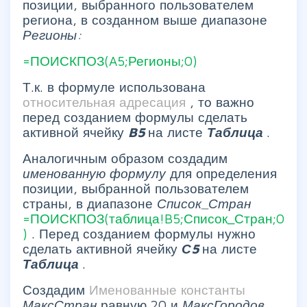
позиции, выбранного пользователем
региона, в созданном выше диапазоне
Регионы:
=ПОИСКПОЗ(A5;Регионы;0)
Т.к. в формуле использована
относительная адресация
, то важно
перед созданием формулы сделать
активной ячейку
B5
на листе
Таблица
.
Аналогичным образом создадим
именованную формулу
для определения
позиции, выбранной пользователем
страны, в диапазоне
Список_Стран
=ПОИСКПОЗ(таблица!B5;Список_Стран;0
)
. Перед созданием формулы нужно
сделать активной ячейку
С5
на листе
Таблица
.
Создадим
Именованные константы
МаксСтран
равную 20 и
МаксГородов