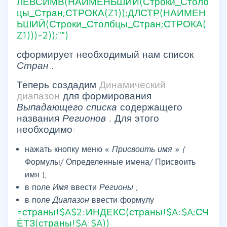
ЛЕВСИМВ(НАИМЕНЬШИЙ(Строки_Столб
цы_Стран;СТРОКА(Z1));ДЛСТР(НАИМЕН
ЬШИЙ(Строки_Столбцы_Стран;СТРОКА(
Z1)))-2));"")
сформирует необходимый нам список
Стран
.
Теперь создадим
Динамический
диапазон
для формирования
Выпадающего списка
содержащего
названия
Регионов
. Для этого
необходимо:
нажать кнопку меню «
Присвоить имя
»
(
Формулы/ Определенные имена/ Присвоить
имя
);
в поле
Имя
ввести
Регионы
;
в поле
Диапазон
ввести формулу
=страны!$A$2:ИНДЕКС(страны!$A:$A;СЧ
ЁТЗ(страны!$A:$A))