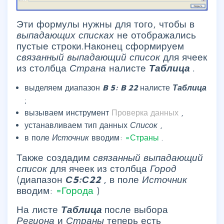
Эти формулы нужны для того, чтобы в
выпадающих списках
не отображались
пустые строки.Наконец сформируем
связанный выпадающий
список
для ячеек
из столбца
Страна
налисте
Таблица
.
выделяем диапазон
B
5:
B
22
налисте
Таблица
;
вызываем инструмент
Проверка данных
,
устанавливаем тип данных
Список
,
в поле
Источник
вводим:
=Страны
.
Также создадим
связанный выпадающий
список
для ячеек из столбца
Город
(диапазон
С5:С22
, в поле
Источник
вводим:
=Города
)
На листе
Таблица
после выбора
Региона
и
Страны
теперь есть