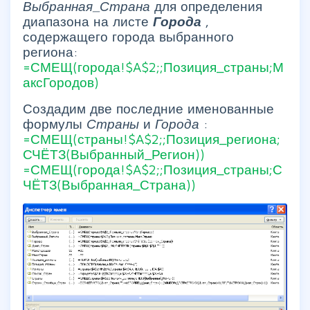
Выбранная_Страна
для определения
диапазона на листе
Города
,
содержащего города выбранного
региона:
=СМЕЩ(города!$A$2;;Позиция_страны;М
аксГородов)
Создадим две последние именованные
формулы
Страны
и
Города
:
=СМЕЩ(страны!$A$2;;Позиция_региона;
СЧЁТЗ(Выбранный_Регион))
=СМЕЩ(города!$A$2;;Позиция_страны;С
ЧЁТЗ(Выбранная_Страна))