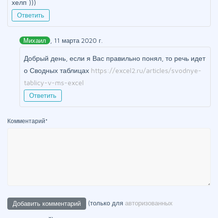
хелп )))
Ответить
Михаил
, 11 марта 2020 г.
Добрый день, если я Вас правильно понял, то речь идет
о Сводных таблицах
https://excel2.ru/articles/svodnye-
tablicy-v-ms-excel
Ответить
Комментарий
*
(только для
авторизованных