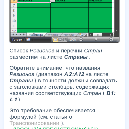
Список
Регионов
и перечни
Стран
разместим на листе
Страны
.
Обратите внимание, что названия
Регионов
(диапазон
А2:А12
на листе
Страны
) в точности должны совпадать
с заголовками столбцов, содержащих
названия соответствующих
Стран
(
В1:
L
1
).
Это требование обеспечивается
формулой (см. статьи о
Транспонировании
).