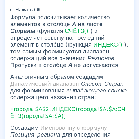
Нажать ОК.
Формула подсчитывает количество
элементов в столбце
А
на листе
Страны
(функция
СЧЁТЗ()
) и
определяет ссылку на последний
элемент в столбце (функция
ИНДЕКС()
),
тем самым формируется диапазон,
содержащий все значения
Регионов
.
Пропуски в столбце
А
не допускаются.
Аналогичным образом создадим
Динамический диапазон
Список_Стран
для формирования
выпадающего списка
содержащего названия стран:
=города!$A$2:ИНДЕКС(города!$A:$A;СЧ
ЁТЗ(города!$A:$A))
Создадим
Именованную формулу
Позиция_региона
для определения