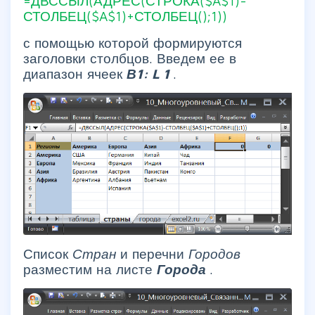
=ДВССЫЛ(АДРЕС(СТРОКА($A$1)-
СТОЛБЕЦ($A$1)+СТОЛБЕЦ();1))
с помощью которой формируются
заголовки столбцов. Введем ее в
диапазон ячеек
В1:
L
1
.
Список
Стран
и перечни
Городов
разместим на листе
Города
.