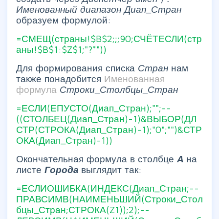
Именованный диапазон
Диап_Стран
образуем формулой:
=СМЕЩ(страны!$B$2;;;90;СЧЁТЕСЛИ(стр
аны!$B$1:$Z$1;"?*"))
Для формирования списка
Стран
нам
также понадобится
Именованная
формула
Строки_Столбцы_Стран
=ЕСЛИ(ЕПУСТО(Диап_Стран);"";--
((СТОЛБЕЦ(Диап_Стран)-1)&ВЫБОР(ДЛ
СТР(СТРОКА(Диап_Стран)-1);"0";"")&СТР
ОКА(Диап_Стран)-1))
Окончательная формула в столбце
А
на
листе
Города
выглядит так:
=ЕСЛИОШИБКА(ИНДЕКС(Диап_Стран;--
ПРАВСИМВ(НАИМЕНЬШИЙ(Строки_Стол
бцы_Стран;СТРОКА(Z1));2);--