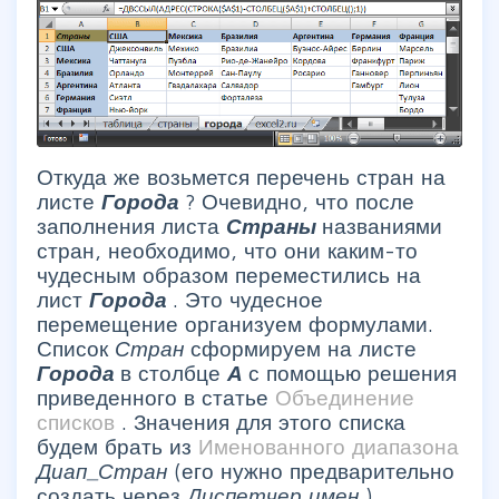
Откуда же возьмется перечень стран на
листе
Города
? Очевидно, что после
заполнения листа
Страны
названиями
стран, необходимо, что они каким-то
чудесным образом переместились на
лист
Города
. Это чудесное
перемещение организуем формулами.
Список
Стран
сформируем на листе
Города
в столбце
А
с помощью решения
приведенного в статье
Объединение
списков
. Значения для этого списка
будем брать из
Именованного диапазона
Диап_Стран
(его нужно предварительно
создать через
Диспетчер имен
)
.