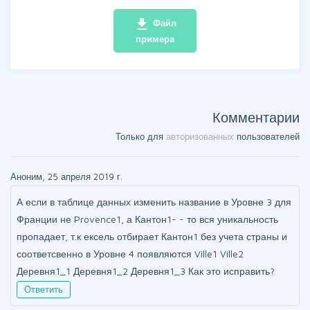
file_download
Файл
примера
Комментарии
Только для
авторизованных
пользователей
Аноним, 25 апреля 2019 г.
А если в таблице данных изменить название в Уровне 3 для
Франции не Provence1, а Кантон1- - то вся уникальность
пропадает, т.к ексель отбирает Кантон1 без учета страны и
соответсвенно в Уровне 4 появляются Ville1 Ville2
Деревня1_1 Деревня1_2 Деревня1_3 Как это исправить?
Ответить