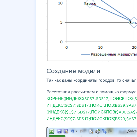
Создание модели
Так как даны координаты городов, то снача
Расстояния рассчитаем с помощью формул
КОРЕНЬ((ИНДЕКС($C$7:$D$17;ПОИСКПОЗ($A
ИНДЕКС($C$7:$D$17;ПОИСКПОЗ(B$29;$A$7:$
(ИНДЕКС($C$7:$D$17;ПОИСКПОЗ($A30;$A$7:
ИНДЕКС($C$7:$D$17;ПОИСКПОЗ(B$29;$A$7:$