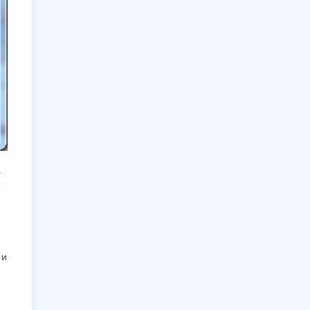
а
е
 и