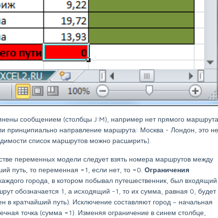
динены сообщением (столбцы J:M), например нет прямого маршрут
и принципиально направление маршрута: Москва - Лондон, это н
одимости список маршрутов можно расширить).
честве переменных модели следует взять номера маршрутов между
ий путь, то переменная =1, если нет, то =0.
Ограничения
 каждого города, в котором побывал путешественник, был входящий
ут обозначается 1, а исходящий -1, то их сумма, равная 0, будет
чен в кратчайший путь). Исключение составляют город – начальная
нечная точка (сумма =1). Изменяя ограничение в синем столбце,