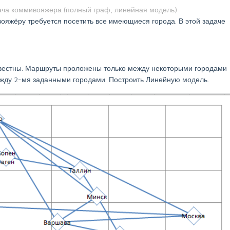
дача коммивояжера (полный граф, линейная модель)
ояжёру требуется посетить все имеющиеся города. В этой задаче
звестны. Маршруты проложены только между некоторыми городами
ежду 2-мя заданными городами. Построить Линейную модель.