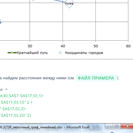
ла найдем расстояния между ними (см.
ФАЙЛ ПРИМЕРА
).
ы: =
30;$A$7:$A$17;0);1)-
A$17;0);1))^2 +
$A$17;0);2)-
A$17;0);2))^2)