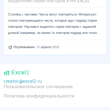
Выделение серий повторов в MS EXCEL
Столбец с числами. Числа могут повторяться. Интересуют
только повторяющиеся числа, которые идут подряд (серия
повторов). Научимся выделять серии повторов с заданной
длиной (например, не менее 3х повторов подряд или точно …
Опубликовано:
11 апреля 2021
update
Excel
2
home_work
creator@excel2.ru
Пользовательское соглашение
Политика конфиденциальности