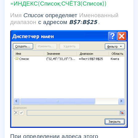
=ИНДЕКС(Список;СЧЁТЗ(Список))
Имя
Список
определяет
Именованный
диапазон
с адресом
B$7:B$25
.
При определении адреса этого