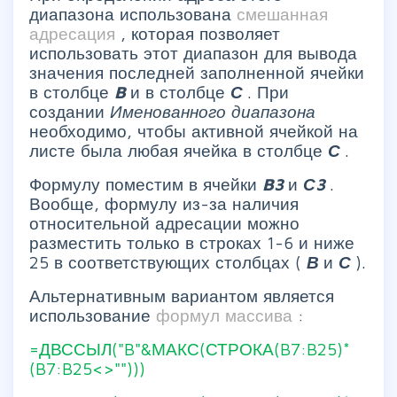
диапазона использована
смешанная
адресация
, которая позволяет
использовать этот диапазон для вывода
значения последней заполненной ячейки
в столбце
B
и в столбце
С
. При
создании
Именованного диапазона
необходимо, чтобы активной ячейкой на
листе была любая ячейка в столбце
С
.
Формулу поместим в ячейки
B3
и
С3
.
Вообще, формулу из-за наличия
относительной адресации можно
разместить только в строках 1-6 и ниже
25 в соответствующих столбцах (
В
и
С
).
Альтернативным вариантом является
использование
формул массива
:
=ДВССЫЛ("B"&МАКС(СТРОКА(B7:B25)*
(B7:B25<>"")))