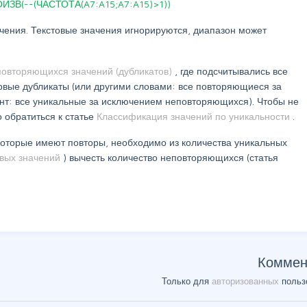
ЗВ(--(ЧАСТОТА(A7:A15;A7:A15)>1))
чения. Текстовые значения игнорируются, диапазон может
повторяющихся значений (дубликатов)
, где подсчитывались все
рвые дубликаты (или другими словами: все повторяющиеся за
ант: все уникальные за исключением неповторяющихся). Чтобы не
о обратиться к статье
Классификация значений по уникальности
.
 которые имеют повторы, необходимо из количества уникальных
овых значений
) вычесть количество неповторяющихся (статья
Коммен
Только для
авторизованных
польз