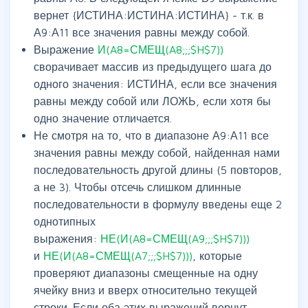
вернет {ИСТИНА:ИСТИНА:ИСТИНА} - т.к. в
А9:А11 все значения равны между собой.
Выражение
И(A8=СМЕЩ(A8;;;$H$7))
сворачивает массив из предыдущего шага до
одного значения: ИСТИНА, если все значения
равны между собой или ЛОЖЬ, если хотя бы
одно значение отличается.
Не смотря на то, что в диапазоне А9:А11 все
значения равны между собой, найденная нами
последовательность другой длины (5 повторов,
а не 3). Чтобы отсечь слишком длинные
последовательности в формулу введены еще 2
однотипных
выражения:
НЕ(И(A8=СМЕЩ(A9;;;$H$7)))
и
НЕ(И(A8=СМЕЩ(A7;;;$H$7)))
, которые
проверяют диапазоны смещенные на одну
ячейку вниз и вверх относительно текущей
строки. Если оба этих выражений вернут