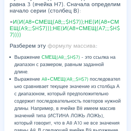
равна 3 (ячейка Н7). Сначала определим
начало серии (столбец В):
=
И(И(A8=СМЕЩ(A8;;;$H$7));НЕ(И(A8=СМ
ЕЩ(A9;;;$H$7)));НЕ(И(A8=СМЕЩ(A7;;;$H$
7))))
Разберем эту
формулу массива
:
Выражение
СМЕЩ(A8;;;$H$7)
- это ссылка на
диапазон с размером, равным заданной
длине.
Выражение
A8=СМЕЩ(A8;;;$H$7)
последовател
ьно сравнивает текущее значение из столбца А
с диапазоном, который предположительно
содержит последовательность повторов нужной
длины. Например, в ячейке В8 имеем массив
значений типа {ИСТИНА:ЛОЖЬ:ЛОЖЬ},
который говорит, что в А8:А10 не все значения
равны А8. В следующей ячейке В9 выражение