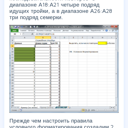
диапазоне А18:А21 четыре подряд
идущих тройки, а в диапазоне А26:А28
три подряд семерки.
Прежде чем настроить правила
условного форматирования создадим 2