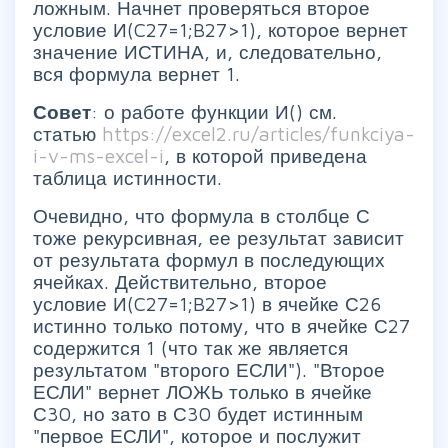
ложным. Начнет проверяться второе
условие И(C27=1;B27>1), которое вернет
значение ИСТИНА, и, следовательно,
вся формула вернет 1.
Совет
: о работе функции И() см.
статью
https://excel2.ru/articles/funkciya-
i-v-ms-excel-i
, в которой приведена
таблица истинности.
Очевидно, что формула в столбце С
тоже рекурсивная, ее результат зависит
от результата формул в последующих
ячейках. Действительно, второе
условие И(C27=1;B27>1) в ячейке С26
истинно только потому, что в ячейке С27
содержится 1 (что так же является
результатом "второго ЕСЛИ"). "Второе
ЕСЛИ" вернет ЛОЖЬ только в ячейке
С30, но зато в С30 будет истинным
"первое ЕСЛИ", которое и послужит