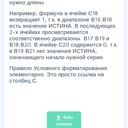
нужно длины.
Например, формула в ячейке С18
возвращает 1, т.к. в диапазоне В16:В18
есть значение ИСТИНА. В последующих
2-х ячейках просматриваются
соответственно диапазоны В17:В19 и
В18:В20. В ячейке С20 содержится 0, т.к.
в В19:В21 нет значения ИСТИНА,
означающего начало нужной серии.
Правило Условного форматирования
элементарно. Это просто ссылка на
столбец С.
file_download
Файл
примера