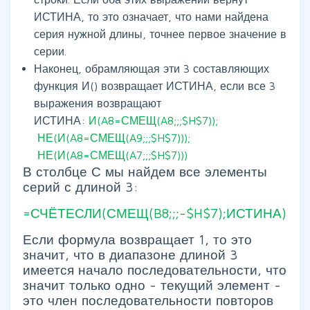
ИСТИНА, то это означает, что нами найдена
серия нужной длины, точнее первое значение в
серии.
Наконец, обрамляющая эти 3 составляющих
функция И() возвращает ИСТИНА, если все 3
выражения возвращают
ИСТИНА:
И(A8=СМЕЩ(A8;;;$H$7));
НЕ(И(A8=СМЕЩ(A9;;;$H$7)));
НЕ(И(A8=СМЕЩ(A7;;;$H$7)))
В столбце С мы найдем все элементы
серий с длиной 3:
=СЧЁТЕСЛИ(СМЕЩ(B8;;;-$H$7);ИСТИНА)
Если формула возвращает 1, то это
значит, что в диапазоне длиной 3
имеется начало последовательности, что
значит только одно - текущий элемент -
это член последовательности повторов