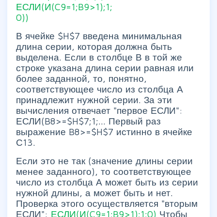
ЕСЛИ(И(C9=1;B9>1);1;
0))
В ячейке $H$7 введена минимальная
длина серии, которая должна быть
выделена. Если в столбце В в той же
строке указана длина серии равная или
более заданной, то, понятно,
соответствующее число из столбца А
принадлежит нужной серии. За эти
вычисления отвечает "первое ЕСЛИ":
ЕСЛИ(B8>=$H$7;1;... Первый раз
выражение B8>=$H$7 истинно в ячейке
С13.
Если это не так (значение длины серии
менее заданного), то соответствующее
число из столбца А может быть из серии
нужной длины, а может быть и нет.
Проверка этого осуществляется "вторым
ЕСЛИ":
ЕСЛИ(И(C9=1;B9>1);1;0)
Чтобы