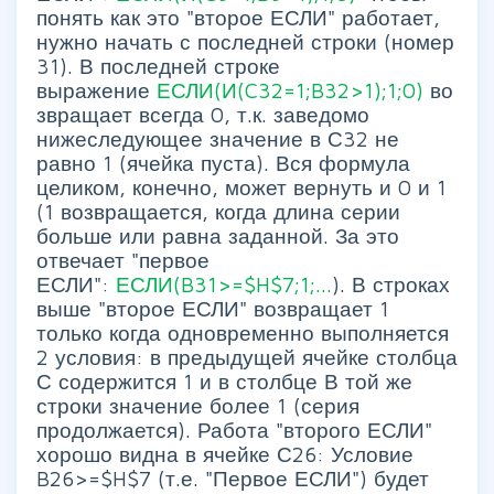
понять как это "второе ЕСЛИ" работает,
нужно начать с последней строки (номер
31). В последней строке
выражение
ЕСЛИ(И(C32=1;B32>1);1;0)
во
звращает всегда 0, т.к. заведомо
нижеследующее значение в С32 не
равно 1 (ячейка пуста). Вся формула
целиком, конечно, может вернуть и 0 и 1
(1 возвращается, когда длина серии
больше или равна заданной. За это
отвечает "первое
ЕСЛИ":
ЕСЛИ(B31>=$H$7;1;...
). В строках
выше "второе ЕСЛИ" возвращает 1
только когда одновременно выполняется
2 условия: в предыдущей ячейке столбца
С содержится 1 и в столбце В той же
строки значение более 1 (серия
продолжается). Работа "второго ЕСЛИ"
хорошо видна в ячейке С26: Условие
B26>=$H$7 (т.е. "Первое ЕСЛИ") будет