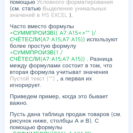
помощью
Условного форматирования
(см. статью
Выделение уникальных
значений в MS EXCEL
).
Часто вместо формулы
=СУММПРОИЗВ((
A7:A15<>""
)/
СЧЁТЕСЛИ(A7:A15;A7:A15))
используют
более простую формулу
=СУММПРОИЗВ(1
/
СЧЁТЕСЛИ(A7:A15;A7:A15))
. Разница
между формулами состоит в том, что
вторая формула учитыват значения
Пустой текст ("")
, а первая их
игнорирует.
Приведем пример, когда это бывает
важно.
Пусть дана таблица продаж товаров (см.
рисунок ниже, столбцы А и В). С
помощью формулы