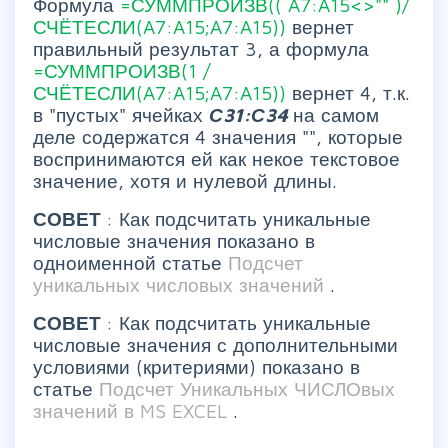
Формула
=СУММПРОИЗВ((
A7:A15<>""
)/
СЧЁТЕСЛИ(A7:A15;A7:A15))
вернет
правильный результат 3, а формула
=СУММПРОИЗВ(1
/
СЧЁТЕСЛИ(A7:A15;A7:A15))
вернет 4, т.к.
в "пустых" ячейках
С31:С34
на самом
деле содержатся 4 значения "", которые
воспринимаются ей как некое текстовое
значение, хотя и нулевой длины.
СОВЕТ
: Как подсчитать уникальные
числовые значения показано в
одноименной статье
Подсчет
уникальных числовых значений
.
СОВЕТ
: Как подсчитать уникальные
числовые значения с дополнительными
условиями (критериями) показано в
статье
Подсчет Уникальных ЧИСЛОвых
значений в MS EXCEL
.