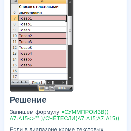
Решение
Запишем формулу
=СУММПРОИЗВ((
A7:A15<>""
)/СЧЁТЕСЛИ(A7:A15;A7:A15))
Если в диапазоне кроме текстовых