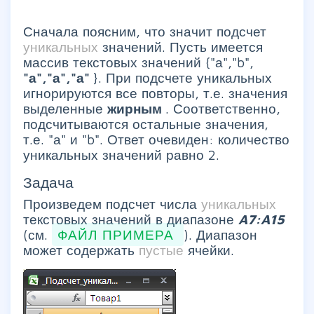
Сначала поясним, что значит подсчет
уникальных
значений. Пусть имеется
массив текстовых значений {"а","b",
"а","а","а"
}. При подсчете уникальных
игнорируются все повторы, т.е. значения
выделенные
жирным
. Соответственно,
подсчитываются остальные значения,
т.е. "а" и "b". Ответ очевиден: количество
уникальных значений равно 2.
Задача
Произведем подсчет числа
уникальных
текстовых значений в диапазоне
A7:A15
(см.
ФАЙЛ ПРИМЕРА
). Диапазон
может содержать
пустые
ячейки.