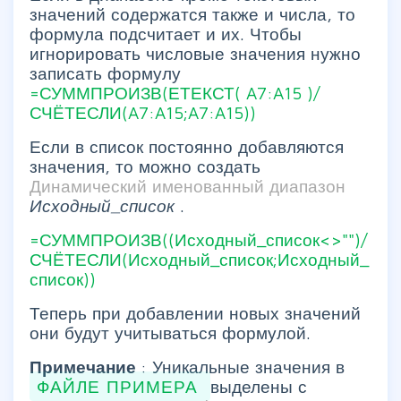
значений содержатся также и числа, то
формула подсчитает и их. Чтобы
игнорировать числовые значения нужно
записать формулу
=СУММПРОИЗВ(ЕТЕКСТ(
A7:A15
)/
СЧЁТЕСЛИ(A7:A15;A7:A15))
Если в список постоянно добавляются
значения, то можно создать
Динамический именованный диапазон
Исходный_список
.
=СУММПРОИЗВ((Исходный_список<>"")/
СЧЁТЕСЛИ(Исходный_список;Исходный_
список))
Теперь при добавлении новых значений
они будут учитываться формулой.
Примечание
: Уникальные значения в
ФАЙЛЕ ПРИМЕРА
выделены с