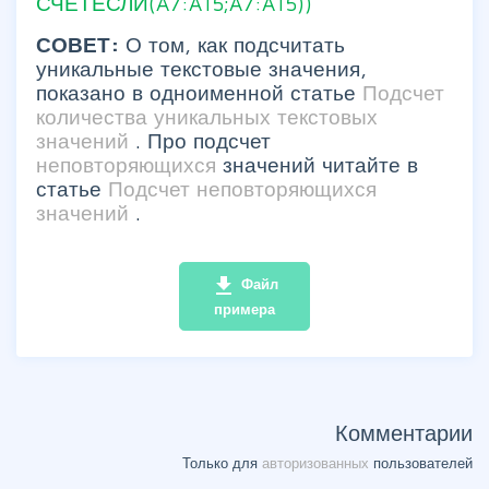
СЧЁТЕСЛИ(A7:A15;A7:A15))
СОВЕТ:
О том, как подсчитать
уникальные текстовые значения,
показано в одноименной статье
Подсчет
количества уникальных текстовых
значений
. Про подсчет
неповторяющихся
значений читайте в
статье
Подсчет неповторяющихся
значений
.
file_download
Файл
примера
Комментарии
Только для
авторизованных
пользователей