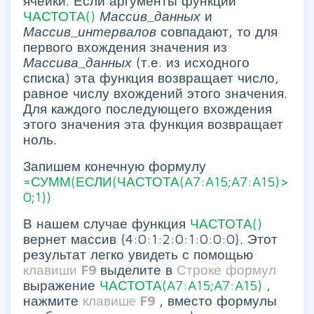
ячейки. Если аргументы функции
ЧАСТОТА()
Массив_данных
и
Массив_интервалов
совпадают, то для
первого вхождения значения из
Массива_данных
(т.е. из исходного
списка) эта функция возвращает число,
равное числу вхождений этого значения.
Для каждого последующего вхождения
этого значения эта функция возвращает
ноль.
Запишем конечную формулу
=СУММ(ЕСЛИ(ЧАСТОТА(A7:A15;A7:A15)>
0;1))
В нашем случае функция
ЧАСТОТА()
вернет массив {4:0:1:2:0:1:0:0:0}. Этот
результат легко увидеть с помощью
клавиши
F9
выделите в
Строке формул
выражение
ЧАСТОТА(A7:A15;A7:A15)
,
нажмите
клавишe
F9
, вместо формулы