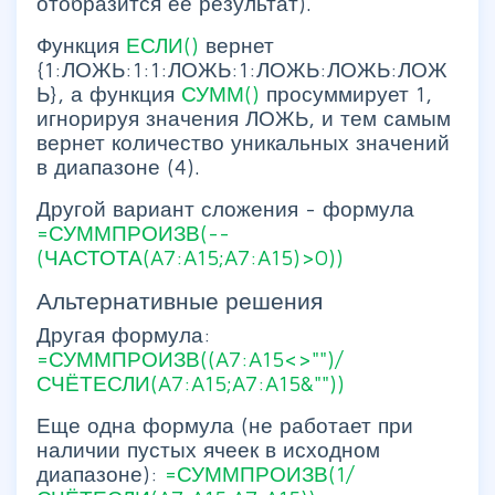
отобразится ее результат).
Функция
ЕСЛИ()
вернет
{1:ЛОЖЬ:1:1:ЛОЖЬ:1:ЛОЖЬ:ЛОЖЬ:ЛОЖ
Ь}, а функция
СУММ()
просуммирует 1,
игнорируя значения ЛОЖЬ, и тем самым
вернет количество уникальных значений
в диапазоне (4).
Другой вариант сложения - формула
=СУММПРОИЗВ(--
(ЧАСТОТА(A7:A15;A7:A15)>0))
Альтернативные решения
Другая формула:
=СУММПРОИЗВ((A7:A15<>"")/
СЧЁТЕСЛИ(A7:A15;A7:A15&""))
Еще одна формула (не работает при
наличии пустых ячеек в исходном
диапазоне):
=СУММПРОИЗВ(1/