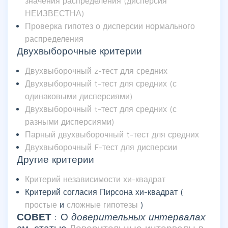
значения распределения (дисперсия
НЕИЗВЕСТНА)
Проверка гипотез о дисперсии нормального
распределения
Двухвыборочные критерии
Двухвыборочный z-тест для средних
Двухвыборочный t-тест для средних (с
одинаковыми дисперсиями)
Двухвыборочный t-тест для средних (с
разными дисперсиями)
Парный двухвыборочный t-тест для средних
Двухвыборочный F-тест для дисперсии
Другие критерии
Критерий независимости хи-квадрат
Критерий согласия Пирсона хи-квадрат (
простые
и
сложные гипотезы
)
СОВЕТ
: О
доверительных интервалах
см. статью
Доверительные интервалы в