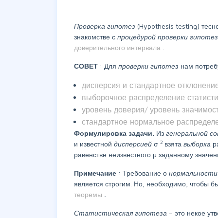
Проверка гипотез
(Hypothesis testing) тес
знакомстве с
процедурой проверки гипоте
доверительного интервала
.
СОВЕТ
: Для
проверки гипотез
нам потреб
дисперсия и стандартное отклонени
выборочное распределение статист
уровень доверия/ уровень значимо
стандартное нормальное распредел
Формулировка задачи.
Из
генеральной с
2
и известной
дисперсией
σ
взята
выборка
р
равенстве неизвестного μ заданному значе
Примечание
: Требование о
нормальност
является строгим. Но, необходимо, чтобы
теоремы
.
Статистическая гипотеза
– это некое у