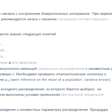
но связана с построением
доверительных интервалов
. При первом
з
рекомендуется начать с изучения
построения соответствующего
уется знание следующих понятий:
е
,
ики
,
сти
,
ение
и
его квантили
.
овокупности
имеющей
нормальное распределение
с неизвестным 
азмера n. Необходимо проверить
статистическую гипотезу
о
нию μ
(англ. Inference on the mean of a population, variance known).
0
и
исходного распределения, из которого берется
выборка
, не
 были выполнены условия применения
Центральной предельной
тверждение о неизвестных параметрах распределения. Процедура