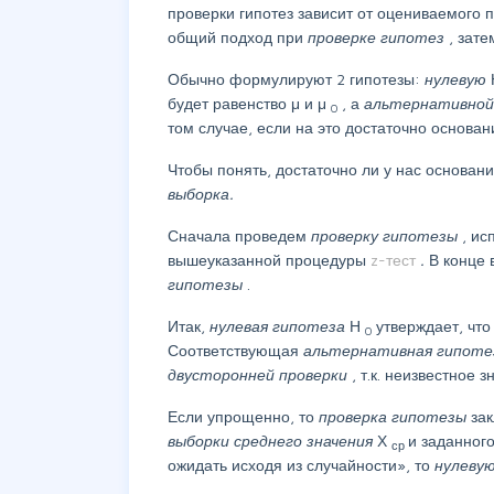
проверки гипотез зависит от оцениваемого
общий подход при
проверке гипотез
, зат
Обычно формулируют 2 гипотезы:
нулевую
будет равенство μ и μ
, а
альтернативной
0
том случае, если на это достаточно основа
Чтобы понять, достаточно ли у нас основан
выборка.
Сначала проведем
проверку гипотезы
, ис
вышеуказанной процедуры
z-тест
.
В конце
гипотезы
.
Итак,
нулевая гипотеза
Н
утверждает, чт
0
Соответствующая
альтернативная гипот
двусторонней проверки
, т.к. неизвестное
Если упрощенно, то
проверка гипотезы
за
выборки среднего значения
Х
и заданног
ср
ожидать исходя из случайности», то
нулеву