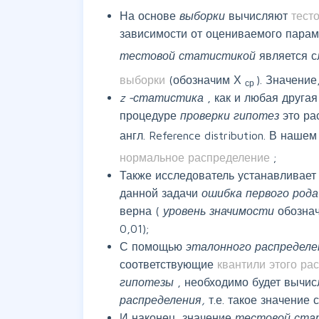
На основе
выборки
вычисляют
тест
зависимости от оцениваемого парам
тестовой статистикой
является 
выборки
(обозначим Х
). Значени
ср
z
-статистика
, как и любая друга
процедуре
проверки гипотез
это р
англ. Reference distribution. В наше
нормальное распределение
;
Также исследователь устанавливае
данной задачи
ошибка первого род
верна (
уровень значимости
обознач
0,01);
С помощью
эталонного распредел
соответствующие
квантили этого р
гипотезы
, необходимо будет вычи
распределения,
т.е. такое значение
И наконец, значение
тестовой ст