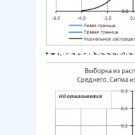
Если μ
не попадает в
доверительный инт
0