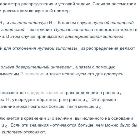
 параметра распределения и условий задачи. Сначала рассмотрим
ем рассмотрим конкретный пример.
Н
и
альтернативную
Н
. В нашем случае
нулевой гипотезой
0
1
 гипотезой
– их отличие.
Нулевая гипотеза
отвергается только в
ний. В этом случае принимается
альтернативная гипотеза
.
ий для отклонения
нулевой гипотезы
, из распределения делают
пользуя
доверительный интервал
, а затем с помощью
 вычислим
Р-значение
и также используем его для
проверки
о неизвестное
среднее значение
распределения μ равно μ
.
0
еза
Н
утверждает обратное: μ не равно μ
. Это пример
1
0
 значение может быть как больше, так и меньше μ
.
0
ключается в сравнении 2-х величин: вычисленного на основании
о μ
. Если эти значения «отличаются больше, чем можно было бы
0
ю гипотезу
отклоняют.