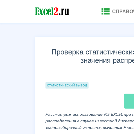
view_list
СПРАВО
Проверка статистических
значения распр
Группы статей
СТАТИСТИЧЕСКИЙ ВЫВОД
Рассмотрим использование MS EXCEL при 
распределения в случае известной диспе
«одновыборочный z-тест», вычислим Р-зн