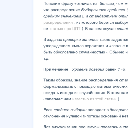
Поясним фразу «отличаются больше, чем мо
что распределение
Выборочного среднего
средним значением
μ и
стандартным отк
распределения
, из которого берется
выбор
см.
статью про ЦПТ
). В нашем случае
стан
В задачах
проверки гипотез
также задаетс
утверждением «мало вероятно» и «вполне в
быть обусловлено случайностью». Обычно 
т.д.
Примечание
:
Уровень доверия
равен (1-α)
Таким образом, знание распределения
ста
формализовать с помощью математических
ожидать исходя из случайности». В этом н
интервал
нам
известно из этой статьи
).
Если
среднее выборки
попадает в
доверит
отклонения нулевой гипотезы оснований нет
Для визуализации процедуры
проверки гип