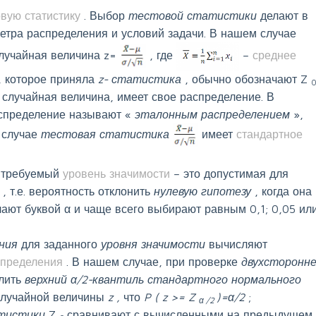
овую статистику
. Выбор
тестовой статистики
делают в
етра распределения и условий задачи. В нашем случае
случайная величина z=
, где
–
среднее
е, которое приняла
z-
статистика
, обычно обозначают Z
я случайная величина, имеет свое распределение. В
аспределение называют «
эталонным распределением
»,
м случае
тестовая статистика
имеет
стандартное
т требуемый
уровень значимости
– это допустимая для
а
, т.е. вероятность отклонить
нулевую гипотезу
, когда она
ают буквой α и чаще всего выбирают равным 0,1; 0,05 ил
ения
для заданного
уровня значимости
вычисляют
аспределения
. В нашем случае, при проверке
двухсторонн
слить
верхний α/2-квантиль стандартного
нормального
 случайной величины
z
,
что
P
(
z
>=
Z
)=α/2
;
α
/2
атистики
Z
сравнивают с вычисленными на предыдущем