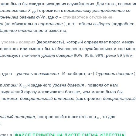
жно было бы ожидать исходя из случайности». Для этого, вспомни
 (статистика Х
)
стремится к
нормальному распределению
со
ср
лонением
равным σ/√n, где σ –
стандартное отклонение
ка
(не обязательно
нормальное
), а n – объем
выборки
(подробнее
дартное отклонение
σ известно.
я
уровень доверия
(вероятность), который определяет порог между
ероятно» или «может быть обусловлено случайностью» и «не мож
используют значения
уровня доверия
90%; 95%; 99%, реже 99,9% и
,
где α –
уровень значимости
. И наоборот, α=(
1-уровень доверия
тистики
Х
и заданного
уровня доверия
, позволяют нам
ср
 выражений фразу «отличаются больше, чем можно было бы
ам поможет
доверительный интервал
(как строится
доверительный
ельный интервал,
построенный относительно μ
, то для
0
.
отез
в
ФАЙЛЕ ПРИМЕРА НА ЛИСТЕ СИГМА ИЗВЕСТНА