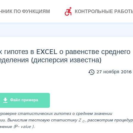
accessible_forward
ЧНИК ПО ФУНКЦИЯМ
КОНТРОЛЬНЫЕ РАБОТ
 гипотез в EXCEL о равенстве среднего
еделения (дисперсия известна)
history
27 ноября 2016 
file_download
Файл примера
проверке статистических гипотез о среднем значении
рсии. Вычислим тестовую статистику
Z
, рассмотрим процедур
0
ачение (Р-
value
).