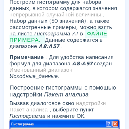
Построим гистограмму для набора
данных, в котором содержатся значения
непрерывной случайной величины
.
Набор данных (50 значений), а также
рассмотренные примеры, можно взять
на листе
Гистограмма AT
в
ФАЙЛЕ
ПРИМЕРА.
Данные содержатся в
диапазоне
А8:А57
.
Примечание
: Для удобства написания
формул для диапазона
А8:А57
создан
Именованный диапазон
Исходные_данные.
Построение гистограммы с помощью
надстройки
Пакет анализа
Вызвав диалоговое окно
надстройки
Пакет анализа
, выберите пункт
Гистограмма
и нажмите ОК.