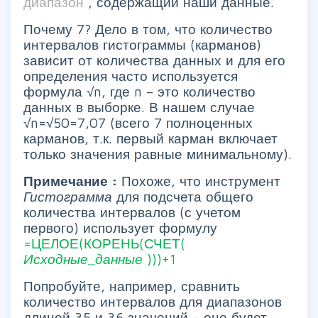
диапазон
, содержащий наши данные.
Почему 7? Дело в том, что количество
интервалов гистограммы (карманов)
зависит от количества данных и для его
определения часто используется
формула √n, где n – это количество
данных в выборке. В нашем случае
√n=√50=7,07 (всего 7 полноценных
карманов, т.к. первый карман включает
только значения равные минимальному).
Примечание
:
Похоже, что инструмент
Гистограмма
для подсчета общего
количества интервалов (с учетом
первого) использует формулу
=ЦЕЛОЕ(КОРЕНЬ(СЧЕТ(
Исходные_данные
)))+1
Попробуйте, например, сравнить
количество интервалов для диапазонов
длиной 35 и 36 значений – оно будет