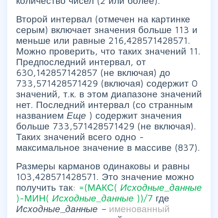
количество чисел (2 или более).
Второй интервал (отмечен на картинке
серым) включает значения больше 113 и
меньше или равные 216,428571428571.
Можно проверить, что таких значений 11.
Предпоследний интервал, от
630,142857142857 (не включая) до
733,571428571429 (включая) содержит 0
значений, т.к. в этом диапазоне значений
нет. Последний интервал (со странным
названием
Еще
) содержит значения
больше 733,571428571429 (не включая).
Таких значений всего одно -
максимальное значение в массиве (837).
Размеры карманов одинаковы и равны
103,428571428571. Это значение можно
получить так:
=(МАКС(
Исходные_данные
)-МИН(
Исходные_данные
))/7
где
Исходные_данные –
именованный