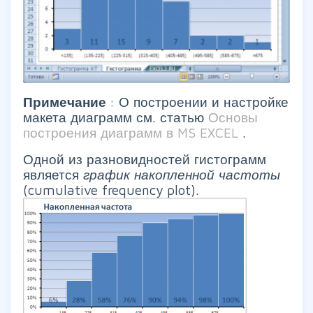
Примечание
: О построении и настройке
макета диаграмм см. статью
Основы
построения диаграмм в MS EXCEL
.
Одной из разновидностей гистограмм
является
график накопленной частоты
(cumulative frequency plot).