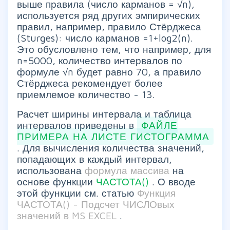
выше правила (число карманов = √n),
используется ряд других эмпирических
правил, например, правило Стёрджеса
(Sturges): число карманов =1+log2(n).
Это обусловлено тем, что например, для
n=5000, количество интервалов по
формуле √n будет равно 70, а правило
Стёрджеса рекомендует более
приемлемое количество - 13.
Расчет ширины интервала и таблица
интервалов приведены в
ФАЙЛЕ
ПРИМЕРА НА ЛИСТЕ ГИСТОГРАММА
. Для вычисления количества значений,
попадающих в каждый интервал,
использована
формула массива
на
основе функции
ЧАСТОТА()
. О вводе
этой функции см. статью
Функция
ЧАСТОТА() - Подсчет ЧИСЛОвых
значений в MS EXCEL
.