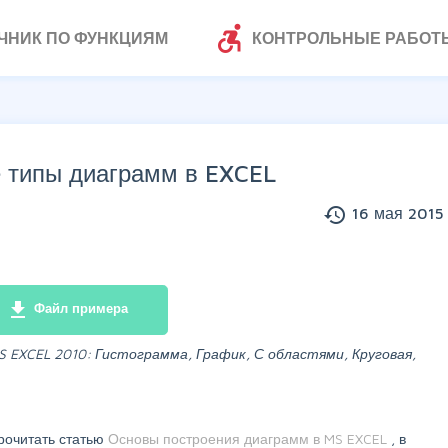
accessible_forward
ЧНИК ПО ФУНКЦИЯМ
КОНТРОЛЬНЫЕ РАБОТ
 типы диаграмм в EXCEL
history
16 мая 2015 
file_download
Файл примера
EXCEL 2010: Гистограмма, График, С областями, Круговая,
рочитать статью
Основы построения диаграмм в MS EXCEL
, в