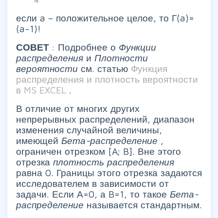
если a – положительное целое, то Г(a)=
(a-1)!
СОВЕТ
: Подробнее о
Функции
распределения
и
Плотности
вероятности
см. статью
Функция
распределения и плотность вероятности
в MS EXCEL
.
В отличие от многих других
непрерывных распределений, диапазон
изменения случайной величины,
имеющей
Бета-распределение
,
ограничен отрезком [A; B]. Вне этого
отрезка
плотность распределения
равна 0. Границы этого отрезка задаются
исследователем в зависимости от
задачи. Если А=0, а B=1, то такое
Бета-
распределение
называется стандартным.