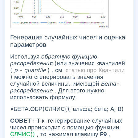
Генерация случайных чисел и оценка
параметров
Используя
обратную функцию
распределения
(или значения квантилей
(
p
-
quantile
)
,
см.
статью про Квантили
) можно сгенерировать значения
случайной величины, имеющей
Бета-
распределение
. Для этого нужно
использовать формулу:
=БЕТА.ОБР(СЛЧИС(); альфа; бета; А; B)
СОВЕТ
: Т.к. генерирование случайных
чисел происходит с помощью функции
СЛЧИС()
, то нажимая клавишу
F9
,