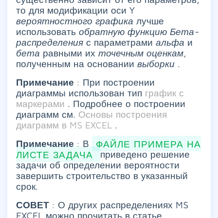
то для модификации оси Y
вероятностного графика
лучше
использовать
обратную функцию
Бета-
распределения
с параметрами
альфа
и
бета
равными их
точечным оценкам,
полученным на основании
выборки
.
Примечание
: При построении
диаграммы использован тип
график с
маркерами
. Подробнее о построении
диаграмм см.
Основы построения
диаграмм в MS EXCEL
.
Примечание
: В
ФАЙЛЕ ПРИМЕРА НА
ЛИСТЕ ЗАДАЧА
приведено решение
задачи об определении вероятности
завершить строительство в указанный
срок.
СОВЕТ
: О других распределениях MS
EXCEL можно прочитать в статье