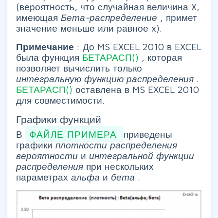
(вероятность, что случайная величина X,
имеющая
Бета-распределение
, примет
значение меньше или равное x).
Примечание
: До MS EXCEL 2010 в EXCEL
была функция
БЕТАРАСП()
, которая
позволяет вычислить только
интегральную функцию распределения
.
БЕТАРАСП()
оставлена в MS EXCEL 2010
для совместимости.
Графики функций
В
ФАЙЛЕ ПРИМЕРА
приведены
графики
плотности распределения
вероятности
и
интегральной функции
распределения
при нескольких
параметрах
альфа
и
бета
.