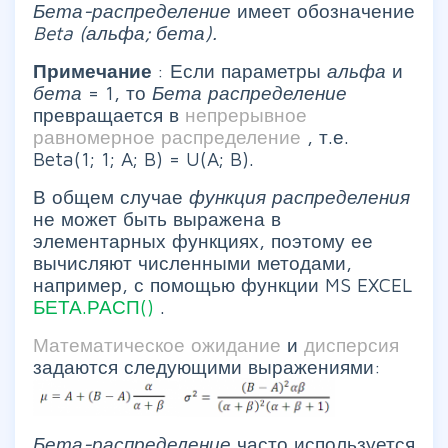
Бета-распределение
имеет обозначение
Beta
(альфа; бета).
Примечание
: Если параметры
альфа
и
бета
= 1, то
Бета распределение
превращается в
непрерывное
равномерное распределение
, т.е.
Beta(1; 1; A; B) = U(A; B).
В общем случае
функция распределения
не может быть выражена в
элементарных функциях, поэтому ее
вычисляют численными методами,
например, с помощью функции MS EXCEL
БЕТА.РАСП()
.
Математическое ожидание
и
дисперсия
задаются следующими выражениями:
Бета-распределение
часто используется