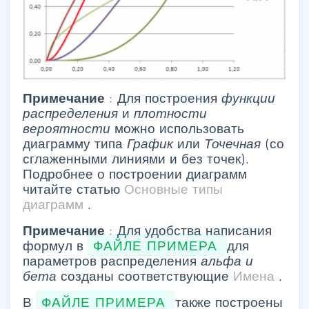
Примечание
: Для построения
функции
распределения
и
плотности
вероятности
можно использовать
диаграмму типа
График
или
Точечная
(со
сглаженными линиями и без точек).
Подробнее о построении диаграмм
читайте статью
Основные типы
диаграмм
.
Примечание
: Для удобства написания
формул в
ФАЙЛЕ ПРИМЕРА
для
параметров распределения
альфа и
бета
созданы соответствующие
Имена
.
В
ФАЙЛЕ ПРИМЕРА
также построены