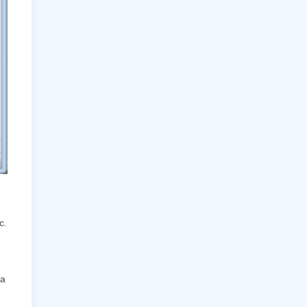
с.
ка