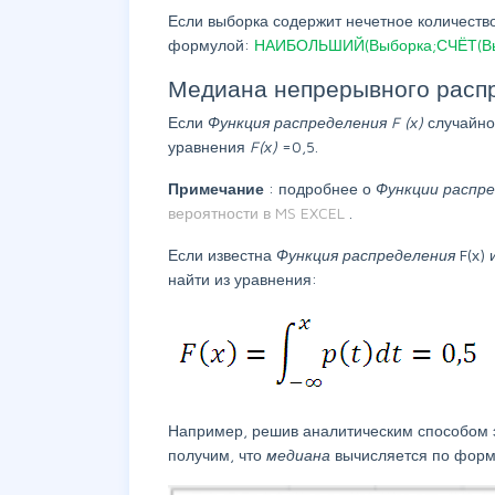
Если выборка содержит нечетное количеств
формулой:
НАИБОЛЬШИЙ(Выборка;СЧЁТ(Вы
Медиана непрерывного расп
Если
Функция распределения
F
(х)
случайн
уравнения
F(х)
=0,5.
Примечание
: подробнее о
Функции распр
вероятности в MS EXCEL
.
Если известна
Функция распределения
F(х)
найти из уравнения:
Например, решив аналитическим способом э
получим, что
медиана
вычисляется по форму