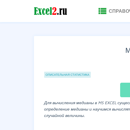
view_list
СПРАВО
М
Группы статей
ОПИСАТЕЛЬНАЯ СТАТИСТИКА
Для вычисления медианы в MS EXCEL суще
определение медианы и научимся вычислят
случайной величины.