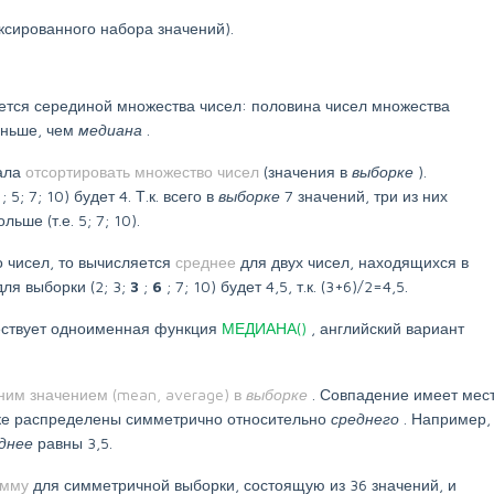
иксированного набора значений).
ляется серединой множества чисел: половина чисел множества
еньше, чем
медиана
.
ала
отсортировать множество чисел
(значения в
выборке
).
4
; 5; 7; 10) будет 4. Т.к. всего в
выборке
7 значений, три из них
льше (т.е. 5; 7; 10).
о чисел, то вычисляется
среднее
для двух чисел, находящихся в
для выборки (2; 3;
3
;
6
; 7; 10) будет 4,5, т.к. (3+6)/2=4,5.
ествует одноименная функция
МЕДИАНА()
, английский вариант
ним значением (mean, average) в
выборке
. Совпадение имеет мес
орке распределены симметрично относительно
среднего
. Например,
еднее
равны 3,5.
амму
для симметричной выборки, состоящую из 36 значений, и