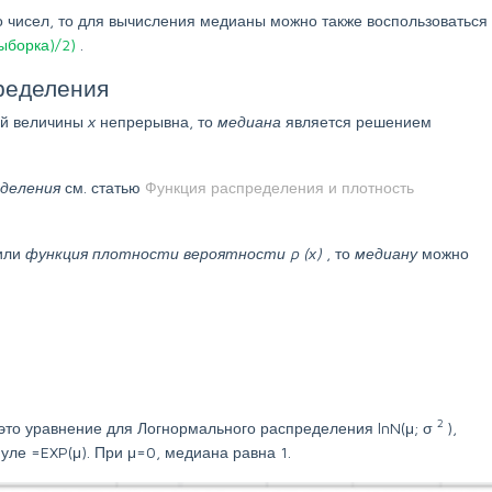
о чисел, то для вычисления медианы можно также воспользоваться
борка)/2)
.
ределения
ой величины
х
непрерывна, то
медиана
является решением
еделения
см. статью
Функция распределения и плотность
 или
функция плотности вероятности
p
(х)
, то
медиану
можно
2
то уравнение для Логнормального распределения lnN(μ; σ
),
ле =EXP(μ). При μ=0, медиана равна 1.