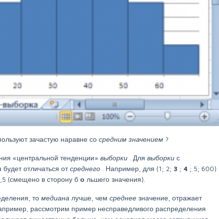
пользуют зачастую наравне со
средним значением
?
ения «центральной тенденции»
выборки
. Для
выборки
с
а
будет отличаться от
среднего
. Например, для (1; 2;
3
;
4
; 5; 600)
,5 (смещено в сторону б
о
льшего значения).
еделения, то
медиана
лучше, чем
среднее
значение, отражает
Например, рассмотрим пример несправедливого распределения