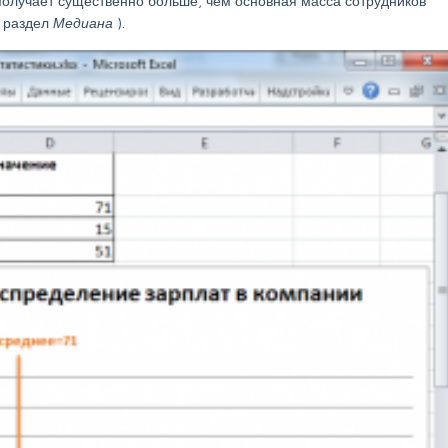
 получает существенно больше, чем основная масса сотрудников
, раздел
Медиана
).