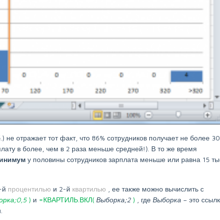
б.) не отражает тот факт, что 86% сотрудников получает не более 30
рплату в более, чем в 2 раза меньше средней!). В то же время
минимум
у половины сотрудников зарплата меньше или равна 15 ты
0-й
процентилью
и 2-й
квартилью
, ее также можно вычислить с
орка;0,5
)
и
=КВАРТИЛЬ.ВКЛ(
Выборка;2
)
, где
Выборка
– это ссыл
.