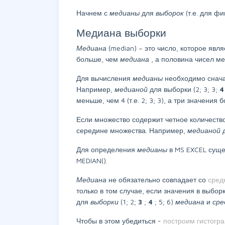
Начнем с
медианы
для
выборок
(т.е. для ф
Медиана выборки
Медиана
(median) – это число, которое яв
больше, чем
медиана
, а половина чисел м
Для вычисления
медианы
необходимо снач
Например,
медианой
для выборки (2; 3; 3;
меньше, чем 4 (т.е. 2; 3; 3), а три значения бо
Если множество содержит четное количеств
середине множества. Например,
медианой
Для определения
медианы
в MS EXCEL сущ
MEDIAN().
Медиана
не обязательно совпадает со
сред
только в том случае, если значения в выб
для
выборки
(1; 2;
3
;
4
; 5; 6)
медиана
и
ср
Чтобы в этом убедиться -
построим гистогр