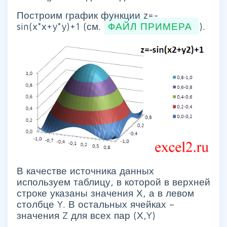
Построим график функции z=-
sin(x*х+y*y)+1 (см.
ФАЙЛ ПРИМЕРА
).
В качестве источника данных
используем таблицу, в которой в верхней
строке указаны значения Х, а в левом
столбце Y. В остальных ячейках –
значения Z для всех пар (Х,Y)