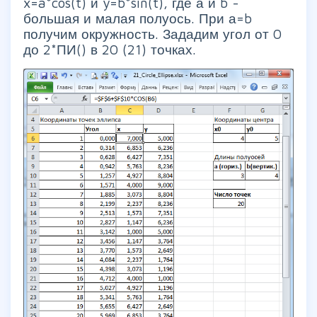
x=a*cos(t) и y=b*sin(t), где а и b -
большая и малая полуось. При а=b
получим окружность. Зададим угол от 0
до 2*ПИ() в 20 (21) точках.