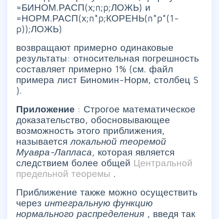
=БИНОМ.РАСП(x;n;p;ЛОЖЬ) и
=НОРМ.РАСП(х;n*p;КОРЕНЬ(n*p*(1-
p));ЛОЖЬ)
возвращают примерно одинаковые
результаты: относительная погрешность
составляет примерно 1% (см. файл
примера лист Биномин-Норм, столбец S
).
Приложение
: Строгое математическое
доказательство, обосновывающее
возможность этого приближения,
называется
локальной теоремой
Муавра-Лапласа,
которая является
следствием более общей
Центральной
предельной теоремы
.
Приближение также можно осуществить
через
интегральную функцию
нормального распределения
, введя так