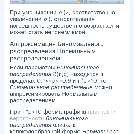
При уменьшении
n
(и, соответственно,
увеличении
p
), относительная
погрешность существенно возрастает и
может стать неприемлемой.
Аппроксимация Биномиального
распределения Нормальным
распределением
Если параметры
Биномиального
распределения
B(n;p) находятся в
пределах 0,1<=p<=0,9 и n*p>10, то
Биномиальное распределение
можно
аппроксимировать Нормальным
распределением.
При n*p>10 форма графика
плотности
вероятности
Биномиального
распределения
близка к
колоколообразной форме
Нормального