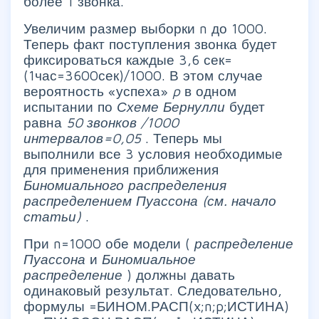
более 1 звонка.
Увеличим размер выборки n до 1000.
Теперь факт поступления звонка будет
фиксироваться каждые 3,6 сек=
(1час=3600сек)/1000. В этом случае
вероятность «успеха»
p
в одном
испытании по
Схеме Бернулли
будет
равна
50 звонков /1000
интервалов=0,05
. Теперь мы
выполнили все 3 условия необходимые
для применения приближения
Биномиального распределения
распределением Пуассона (см. начало
статьи)
.
При n=1000 обе модели (
распределение
Пуассона
и
Биномиальное
распределение
) должны давать
одинаковый результат. Следовательно,
формулы =БИНОМ.РАСП(x;n;p;ИСТИНА)