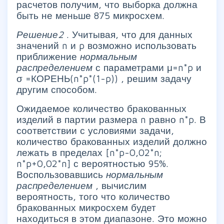
расчетов получим, что выборка должна
быть не меньше 875 микросхем.
Решение2
. Учитывая, что для данных
значений n и p возможно использовать
приближение
нормальным
распределением
с параметрами μ=n*p и
σ =КОРЕНЬ(n*p*(1-p)) , решим задачу
другим способом.
Ожидаемое количество бракованных
изделий в партии размера n равно n*p. В
соответствии с условиями задачи,
количество бракованных изделий должно
лежать в пределах [n*p-0,02*n;
n*p+0,02*n] с вероятностью 95%.
Воспользовавшись
нормальным
распределением
, вычислим
вероятность, того что количество
бракованных микросхем будет
находиться в этом диапазоне. Это можно