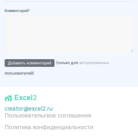
Комментарий
*
(только для
авторизованных
пользователей)
Excel
2
home_work
creator@excel2.ru
Пользовательское соглашение
Политика конфиденциальности