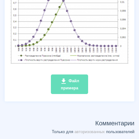
file_download
Файл
примера
Комментарии
Только для
авторизованных
пользователей