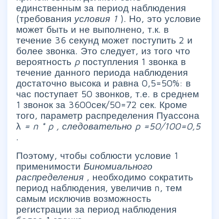
единственным за период наблюдения
(требования
условия 1
). Но, это условие
может быть и не выполнено, т.к. в
течение 36 секунд может поступить 2 и
более звонка. Это следует, из того что
вероятность
p
поступления 1 звонка в
течение данного периода наблюдения
достаточно высока и равна 0,5=50%: в
час поступает 50 звонков, т.е. в среднем
1 звонок за 3600сек/50=72 сек. Кроме
того, параметр распределения Пуассона
λ
=
n
*
p
, следовательно
p
=50/100=0,5
.
Поэтому, чтобы соблюсти условие 1
применимости
Биномиального
распределения
, необходимо сократить
период наблюдения, увеличив n, тем
самым исключив возможность
регистрации за период наблюдения