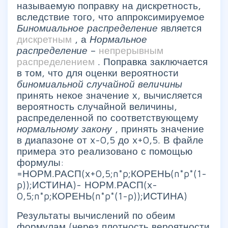
называемую поправку на дискретность,
вследствие того, что аппроксимируемое
Биномиальное распределение
является
дискретным
, а
Нормальное
распределение
–
непрерывным
распределением
. Поправка заключается
в том, что для оценки вероятности
биномиальной случайной величины
принять некое значение х, вычисляется
вероятность случайной величины,
распределенной по соответствующему
нормальному закону
, принять значение
в диапазоне от x-0,5 до x+0,5. В файле
примера это реализовано с помощью
формулы:
=НОРМ.РАСП(x+0,5;n*p;КОРЕНЬ(n*p*(1-
p));ИСТИНА)- НОРМ.РАСП(x-
0,5;n*p;КОРЕНЬ(n*p*(1-p));ИСТИНА)
Результаты вычислений по обеим
формулам (через плотность вероятности