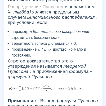
Распределение Пуассона
с параметром
λ(
лямбда)
является предельным
случаем
Биномиального распределения
,
при условии, если:
параметр
n
Биномиального распределения
стремится к бесконечности;
вероятность успеха
p
стремится к 0;
произведение
n
*
p
=λ
достаточно мало и
постоянно.
Строгое доказательство этого
утверждения называется
теоремой
Пуассона
, а приближенная формула –
формулой Пуассона
.
Примечание
: Вывод
формулы Пуассона
основан на известном пределе