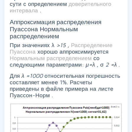
сути с определением
доверительного
интервала
.
Аппроксимация распределения
Пуассона Нормальным
распределением
При значениях λ
>15
,
Распределение
Пуассона
хорошо аппроксимируется
Нормальным распределением
со
следующими параметрами:
μ=λ
, σ
2 =λ
.
Для
λ
=1000
относительная погрешность
составляет менее 1%. Расчеты
приведены в файле примера на листе
Пуассон-Норм .