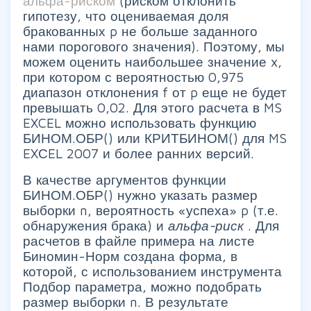
альфа-риском
(риском отклонить
гипотезу, что оцениваемая доля
бракованных p не больше заданного
нами порогового значения). Поэтому, мы
можем оценить наибольшее значение x,
при котором с вероятностью 0,975
диапазон отклонения f от p еще не будет
превышать 0,02. Для этого расчета в MS
EXCEL можно использовать функцию
БИНОМ.ОБР() или КРИТБИНОМ() для MS
EXСEL 2007 и более ранних версий.
В качестве аргументов функции
БИНОМ.ОБР() нужно указать размер
выборки n, вероятность «успеха» p (т.е.
обнаружения брака) и
альфа-риск
. Для
расчетов в файле примера на листе
Биномин-Норм создана форма, в
которой, с использованием инструмента
Подбор параметра, можно подобрать
размер выборки n. В результате