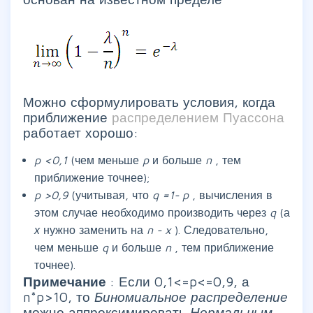
Можно сформулировать условия, когда
приближение
распределением Пуассона
работает хорошо:
p
<0,1
(чем меньше
p
и больше
n
, тем
приближение точнее);
p
>0,9
(учитывая, что
q
=1-
p
, вычисления в
этом случае необходимо производить через
q
(а
х
нужно заменить на
n
-
x
). Следовательно,
чем меньше
q
и больше
n
, тем приближение
точнее).
Примечание
: Если 0,1<=p<=0,9, а
n*p>10, то
Биномиальное распределение
можно аппроксимировать
Нормальным