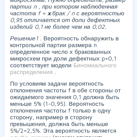
партии
n
, при котором наблюденная
частота
f
=
x
брак
/
n
с вероятностью
0,95 отличается от доли дефектных
изделий 0,1 не более чем на 0,02.
Решение1
. Вероятность обнаружить в
контрольной партии размера n
определенное число х бракованных
микросхем при доли дефектных p=0,1
соответствует модели
Биномиального
распределения
.
По условиям задачи вероятность
отклонения частоты f в обе стороны от
ожидаемого значения 0,1 должна быть
меньше 5% (1-0,95). Вероятность
отклонения частоты f только в одну
сторону, например в сторону
превышения, должна быть меньше
5%/2=2,5%. Эта вероятность является