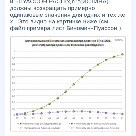
и =ПУАССОН.РАСП(x;n*p;ИСТИНА)
должны возвращать примерно
одинаковые значения для одних и тех же
х
. Это видно на картинке ниже (см.
файл примера лист Биномин-Пуассон ).