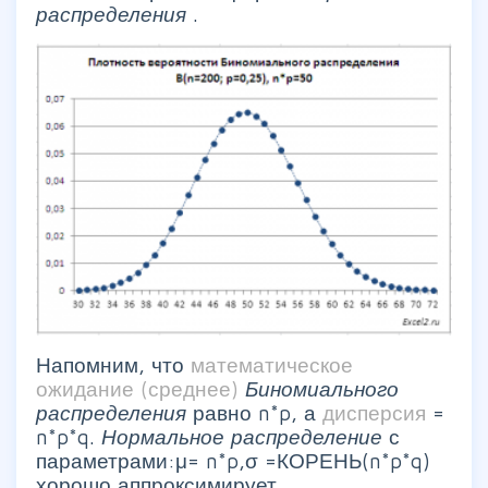
распределения
.
Напомним, что
математическое
ожидание (среднее)
Биномиального
распределения
равно n*p, а
дисперсия
=
n*p*q.
Нормальное распределение
с
параметрами:μ= n*p,σ =КОРЕНЬ(n*p*q)
хорошо аппроксимирует