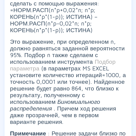
сделать с помощью выражения:
=НОРМ.РАСП(n*p+0,02*n; n*p;
КОРЕНЬ(n*p*(1-p)); ИСТИНА) –
НОРМ.РАСП(n*p-0,02*n; n*p;
КОРЕНЬ(n*p*(1-p)); ИСТИНА)
Это выражение, при определенном n,
должно равняться заданной вероятности
95%. Подбор n также сделаем с
использованием инструмента
Подбор
параметра
(в параметрах MS EXCEL
установите количество итераций=1000, а
точность 0,0001 или точнее). Найденное
решение будет равно 864, что близко к
результату, полученному с
использованием
Биномиального
распределения
. Причем ход решения
даже прозрачней, чем в первом
варианте решения.
Примечание
: Решение задачи близко по