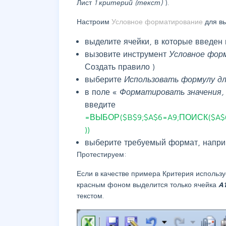
Лист
1 критерий (текст)
).
Настроим
Условное форматирование
для в
выделите ячейки, в которые введен
вызовите инструмент
Условное фор
Создать правило )
выберите
Использовать формулу д
в поле «
Форматировать значения,
введите
=ВЫБОР($B$9;$A$6=A9;ПОИСК($A$6
))
выберите требуемый формат, наприм
Протестируем:
Если в качестве примера Критерия использу
красным фоном выделится только ячейка
A
текстом.