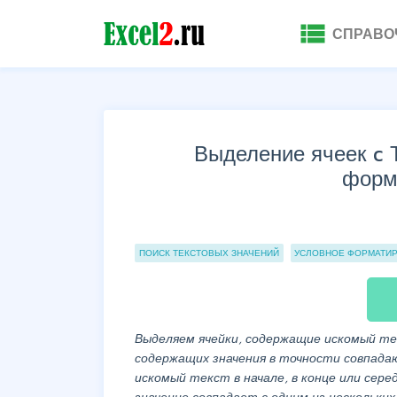
view_list
СПРАВО
Выделение ячеек c 
форм
Группы статей
ПОИСК ТЕКСТОВЫХ ЗНАЧЕНИЙ
УСЛОВНОЕ ФОРМАТИ
Выделяем
ячейки, содержащие искомый те
содержащих значения в точности совпада
искомый текст в начале, в конце или сере
значение совпадает с одним из нескольких