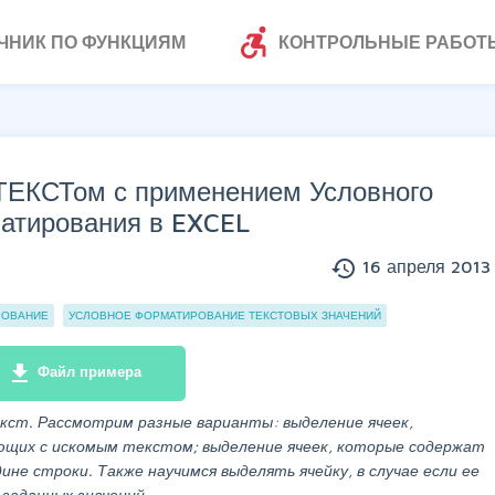
accessible_forward
ЧНИК ПО ФУНКЦИЯМ
КОНТРОЛЬНЫЕ РАБОТ
ТЕКСТом с применением Условного
атирования в EXCEL
history
16 апреля 2013 
РОВАНИЕ
УСЛОВНОЕ ФОРМАТИРОВАНИЕ ТЕКСТОВЫХ ЗНАЧЕНИЙ
file_download
Файл примера
кст. Рассмотрим разные варианты: выделение ячеек,
ющих с искомым текстом; выделение ячеек, которые содержат
дине строки. Также научимся выделять ячейку, в случае если ее
 заданных значений.