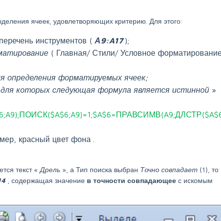
ыделения ячеек, удовлетворяющих критерию. Для этого:
 перечень инструментов (
А9:A17
);
матирование
( Главная/ Стили/ Условное форматирование
ля определения форматируемых ячеек;
 для которых следующая формула является истинной
»
;A9);ПОИСК($A$6;A9)=1;$A$6=ПРАВСИМВ(A9;ДЛСТР($A$6
ер, красный цвет фона .
ется текст «
Дрель
», а Тип поиска выбран
Точно совпадает
(1), то
14
, содержащая значение
в точности совпадающее
с искомым