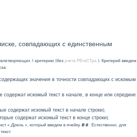
списке, совпадающих с единственным
овлетворяющих 1 критерию (без
учета РЕгиСТра
). Критерий введем
ска:
 содержащих значения в точности совпадающих с искомым
 содержат искомый текст в начале, в конце или середине
ые содержат искомый текст в начале строки);
торые содержат искомый текст в конце строки).
кст «
Дрель
», который введем в ячейку
B
6
. Естественно, для
текст.