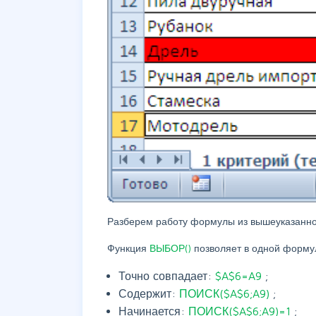
Разберем работу формулы из вышеуказанн
Функция
ВЫБОР()
позволяет в одной форму
Точно совпадает:
$A$6=A9
;
Содержит:
ПОИСК($A$6;A9)
;
Начинается:
ПОИСК($A$6;A9)=1
;