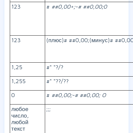
123
#
##0,00+;-#
##0,00;0
123
(плюс)# ##0,00;(минус)# ##0,0
1,25
#" "?/?
1,255
#" "??/??
0
#
##0,00;-#
##0,00;
O
любое
;;;
число,
любой
текст