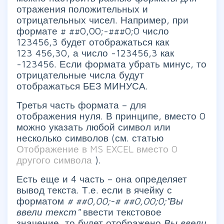
отражения положительных и
отрицательных чисел. Например, при
формате # ##0,00;-###0;0 число
123456,3 будет отображаться как
123 456,30, а число -123456,3 как
-123456. Если формата убрать минус, то
отрицательные числа будут
отображаться БЕЗ МИНУСА.
Третья часть формата – для
отображения нуля. В принципе, вместо 0
можно указать любой символ или
несколько символов (см. статью
Отображение в MS EXCEL вместо 0
другого символа
).
Есть еще и 4 часть – она определяет
вывод текста. Т.е. если в ячейку с
форматом
# ##0,00;-# ##0,00;0;"Вы
ввели текст"
ввести текстовое
значение, то будет отображено
Вы ввели