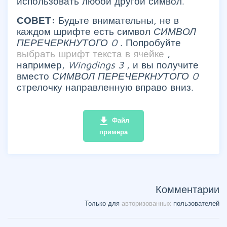
использовать любой другой символ.
СОВЕТ:
Будьте внимательны, не в
каждом шрифте есть символ
СИМВОЛ
ПЕРЕЧЕРКНУТОГО 0
. Попробуйте
выбрать шрифт текста в ячейке
,
например,
Wingdings
3
, и вы получите
вместо
СИМВОЛ ПЕРЕЧЕРКНУТОГО 0
стрелочку направленную вправо вниз.
file_download
Файл
примера
Комментарии
Только для
авторизованных
пользователей