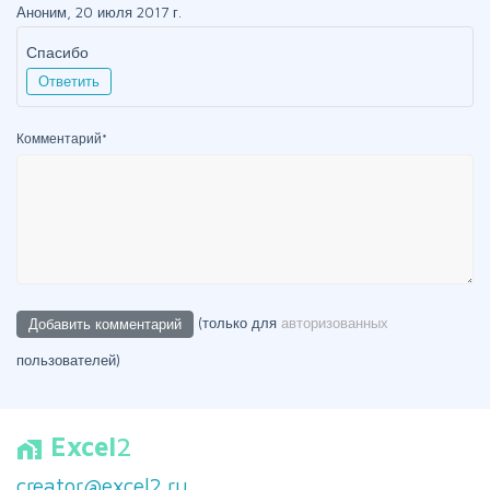
Аноним, 20 июля 2017 г.
Спасибо
Ответить
Комментарий
*
(только для
авторизованных
пользователей)
Excel
2
home_work
creator@excel2.ru