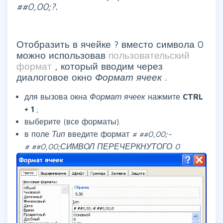
##0,00;?.
Отобразить в ячейке ? вместо символа 0
можно использовав
пользовательский
формат
, который вводим через
диалоговое окно
Формат ячеек
.
для вызова окна
Формат ячеек
нажмите
CTRL
+
1
;
выберите (все форматы).
в поле
Тип
введите формат
# ##0,00;-
# ##0,00;СИМВОЛ ПЕРЕЧЕРКНУТОГО 0