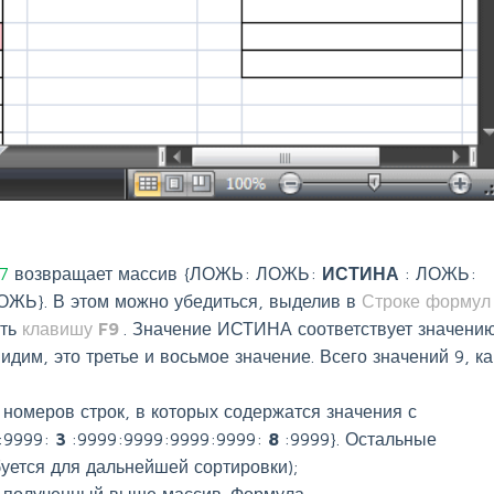
$7
возвращает массив {ЛОЖЬ: ЛОЖЬ:
ИСТИНА
: ЛОЖЬ:
ОЖЬ}. В этом можно убедиться, выделив в
Строке формул
ать
клавишу
F9
. Значение ИСТИНА соответствует значени
идим, это третье и восьмое значение. Всего значений 9, ка
номеров строк, в которых содержатся значения с
:9999:
3
:9999:9999:9999:9999:
8
:9999}. Остальные
уется для дальнейшей сортировки);
т полученный выше массив. Формула