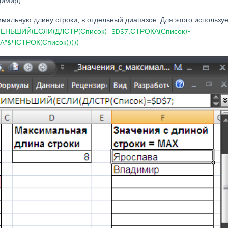
димир).
альную длину строки, в отдельный диапазон. Для этого использу
ЕНЬШИЙ(ЕСЛИ(ДЛСТР(Список)=$D$7;СТРОКА(Список)-
A"&ЧСТРОК(Список)))))