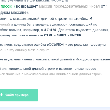
исок)))
возвращает
массив последовательных чисел
от 1
одном массиве);
ения с максимальной длиной строки из столбца
А
.
ачений
и должна быть введена в диапазон, совпадающий по
обязательно), например, в
A7:A15
. Для этого: выделите диапазон, 
ормулу массива и нажмите
CTRL
+
SHIFT
+
ENTER
.
их имен, содержится ошибка #ССЫЛКА! - это результат формулы
ания эту ошибку можно скрыть
.
же выделены имена с максимальной длиной в Исходном диапазоне
й или минимальной длиной строки и вывести только первое
иск значения с максимальной или минимальной длиной строки
.
e_download
Файл примера