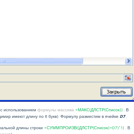
 с использованием
формулы массива
=МАКС(ДЛСТР(Список))
. В
димир имеют длину по 8 букв). Формулу разместим в ячейке
D7
.
мальной длины строки
=СУММПРОИЗВ((ДЛСТР(Список)=D7)*1)
. В