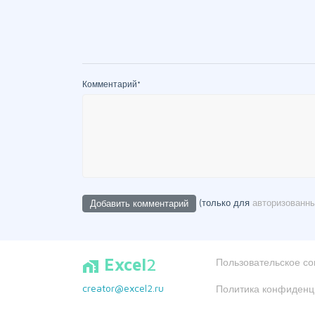
Комментарий
*
(только для
авторизованн
Excel
2
Пользовательское с
home_work
creator@excel2.ru
Политика конфиденц