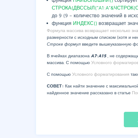
СТРОКА(ДВССЫЛ("A1:A"&ЧСТРОК(Сп
до 9 (9 – количество значений в исх
функция
ИНДЕКС()
возвращает знач
Формула массива возвращает несколько зн
размерности с исходным списком (хотя и не
Строке формул
введите вышеуказанную ф
В ячейках диапазона
A7:A15
, не содержащ
массива. С помощью
Условного форматиров
С помощью
Условного форматирования
так
СОВЕТ:
Как найти значение с максимально
найденное значение рассказано в статье
По
fil