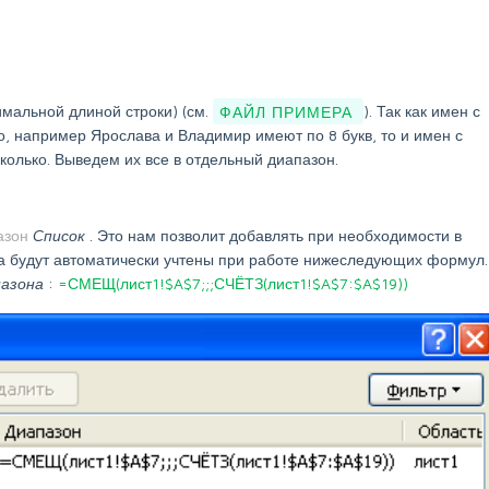
имальной длиной строки) (см.
ФАЙЛ ПРИМЕРА
). Так как имен с
, например Ярослава и Владимир имеют по 8 букв, то и имен с
олько. Выведем их все в отдельный диапазон.
азон
Список
. Это нам позволит добавлять при необходимости в
а будут автоматически учтены при работе нижеследующих формул.
пазона
:
=СМЕЩ(лист1!$A$7;;;СЧЁТЗ(лист1!$A$7:$A$19))