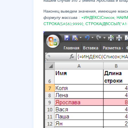
нашем случае это 2 (имена Ярослава и Вла
Наконец выведем значения, имеющие максим
формулу массива
:
=ИНДЕКС(Список; НАИМ
СТРОКА($A$6);9999); СТРОКА(ДВССЫЛ("A1: