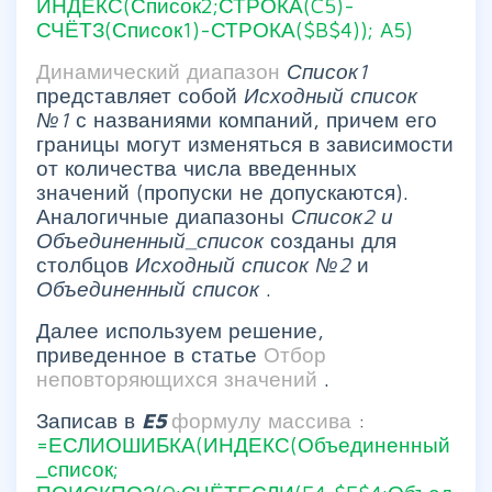
ИНДЕКС(Список2;СТРОКА(C5)-
СЧЁТЗ(Список1)-СТРОКА($B$4)); A5)
Динамический диапазон
Список1
представляет собой
Исходный список
№1
с названиями компаний, причем его
границы могут изменяться в зависимости
от количества числа введенных
значений (пропуски не допускаются).
Аналогичные диапазоны
Список2 и
Объединенный_список
созданы для
столбцов
Исходный список №2
и
Объединенный список
.
Далее используем решение,
приведенное в статье
Отбор
неповторяющихся значений
.
Записав в
E5
формулу массива
:
=ЕСЛИОШИБКА(ИНДЕКС(Объединенный
_список;