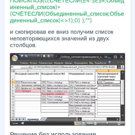
ПОИСКПОЗ(0;СЧЁТЕСЛИ(E4:$E$4;Объед
иненный_список)+
(СЧЁТЕСЛИ(Объединенный_список;Объе
диненный_список)<>1);0) );"")
и скопировав ее вниз получим список
неповторяющихся значений из двух
столбцов.
Решение без использования