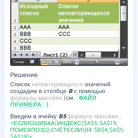
Решение
Список
неповторяющихся
значений
создадим в столбце
B
с помощью
формулы массива
(см.
ФАЙЛ
ПРИМЕРА
).
Введем в ячейку
B5
формулу массива
:
=ЕСЛИОШИБКА(ИНДЕКС($A$5:$A$19;
ПОИСКПОЗ(0;СЧЁТЕСЛИ(B4:$B$4;$A$5:
$A$19)+