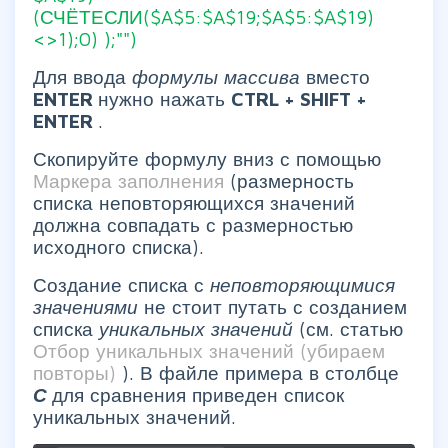
(СЧЁТЕСЛИ($A$5:$A$19;$A$5:$A$19)
<>1);0) );"")
Для ввода
формулы массива
вместо
ENTER
нужно нажать
CTRL + SHIFT +
ENTER
.
Скопируйте формулу вниз с помощью
Маркера заполнения
(размерность
списка неповторяющихся значений
должна совпадать с размерностью
исходного списка).
Создание списка с
неповторяющимися
значениями
не стоит путать с созданием
списка
уникальных значений
(см. статью
Отбор уникальных значений (убираем
повторы)
). В файле примера в столбце
С
для сравнения приведен список
уникальных значений.