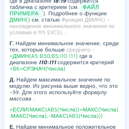
где в диапазоне
I8:I9
содержится
табличка с критерием (см.
ФАЙЛ
ПРИМЕРА
). Подробнее о функции
ДМИН()
см. статью
Функция ДМИН() -
нахождение минимального значения по
условию в MS EXCEL
.
Г.
Найдем минимальное значение, среди
тех, которые больше
среднего
:
=ДМИН(A5:B30;B5;I10:I11)
где в
диапазоне
I10:I11
содержится критерий
=B6>СРЗНАЧ(Числа)
Д.
Найдем максимальное значение по
модулю. Из рисунка выше видно, что это
-99. Для этого используйте
формулу
массива
:
=ЕСЛИ(МАКС(ABS(Числа))=МАКС(Числа)
;МАКС(Числа);-МАКС(ABS(Числа)))
Е.
Найдем минимальное положительное