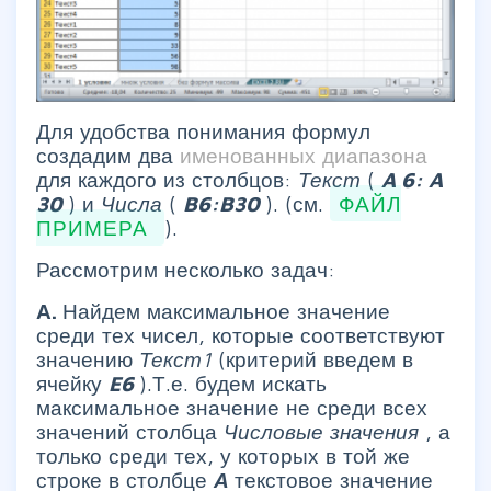
Для удобства понимания формул
создадим два
именованных диапазона
для каждого из столбцов:
Текст
(
A
6:
A
30
) и
Числа
(
B6:B30
). (см.
ФАЙЛ
ПРИМЕРА
).
Рассмотрим несколько задач:
А.
Найдем максимальное значение
среди тех чисел, которые соответствуют
значению
Текст1
(критерий введем в
ячейку
E6
).Т.е. будем искать
максимальное значение не среди всех
значений столбца
Числовые значения
, а
только среди тех, у которых в той же
строке в столбце
А
текстовое значение