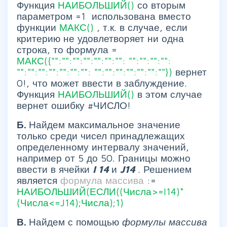
Функция
НАИБОЛЬШИЙ()
со вторым
параметром =1 использована вместо
функции
МАКС()
, т.к. в случае, если
критерию не удовлетворяет ни одна
строка, то формула =
МАКС({"":"":"":"":"":"":"": "":"":"":"":
"":"":"":"":"":"":"": "":"":"":"":"":"":""})
вернет
0!, что может ввести в заблуждение.
Функция
НАИБОЛЬШИЙ()
в этом случае
вернет ошибку #ЧИСЛО!
Б.
Найдем максимальное значение
только среди чисел принадлежащих
определенному интервалу значений,
например от 5 до 50. Границы можно
ввести в ячейки
I
14
и
J14
. Решением
является
формула массива
:=
НАИБОЛЬШИЙ(ЕСЛИ((Числа>=I14)*
(Числа<=J14);Числа);1)
В.
Найдем с помощью
формулы массива