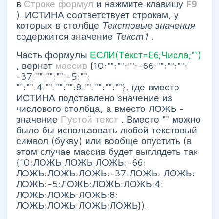
в
Строке формул
и нажмите клавишу
F9
). ИСТИНА соответствует строкам, у
которых в столбце
Текстовые значения
содержится значение
Текст1
.
Часть формулы
ЕСЛИ(Текст=E6;Числа;"")
, вернет
массив
{10:"":"":"":-66:"":"":"":
-37:"":"":"":-5:"":
"":"":4:"":"":"":8:"":"":"":""}, где вместо
ИСТИНА подставлено значение из
числового столбца, а вместо ЛОЖЬ -
значение
Пустой текст
. Вместо "" можно
было бы использовать любой текстовый
символ (букву) или вообще опустить (в
этом случае массив будет выглядеть так
{10:ЛОЖЬ:ЛОЖЬ:ЛОЖЬ:-66:
ЛОЖЬ:ЛОЖЬ:ЛОЖЬ:-37:ЛОЖЬ: ЛОЖЬ:
ЛОЖЬ:-5:ЛОЖЬ:ЛОЖЬ:ЛОЖЬ:4:
ЛОЖЬ:ЛОЖЬ:ЛОЖЬ:8:
ЛОЖЬ:ЛОЖЬ:ЛОЖЬ:ЛОЖЬ}).