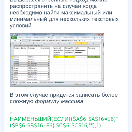
распространить на случаи когда
необходимо найти максимальный или
минимальный для нескольких текстовых
условий.
В этом случае придется записать более
сложную
формулу массива
:
=
НАИМЕНЬШИЙ(ЕСЛИ(($A$6:$A$16=E6)*
($B$6:$B$16=F6);$C$6:$C$16;"");1)