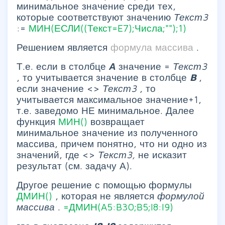
минимальное значение среди тех,
которые соответствуют значению
Текст3
:=
МИН(ЕСЛИ((Текст=E7);Числа;"");1)
Решением является
формула массива
.
Т.е. если в столбце
А
значение =
Текст3
, то учитывается значение в столбце
B
,
если значение <>
Текст3
, то
учитывается максимальное значение+1,
т.е. заведомо НЕ минимальное. Далее
функция
МИН()
возвращает
минимальное значение из полученного
массива, причем понятно, что ни одно из
значений, где <>
Текст3,
не исказит
результат (см. задачу А).
Другое решение с помощью формулы
ДМИН()
, которая не является
формулой
массива
.
=ДМИН(A5:B30;B5;I8:I9)