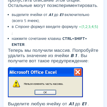
Остальные могут поэкспериментировать.
выделите ячейки от
A1
до
E1
включительно
(всего 5 ячеек);
в
Строке формул
введите формулу
={1;2;3;4;5}
;
нажмите сочетание клавиш
CTRL+SHIFT+
ENTER
.
Теперь мы получили массив. Попробуйте
удалить значение из ячейки
B
1
. Вы
получите вот такое предупреждение:
Выделите любую ячейку от
A1
до
E1
.