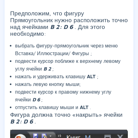
Предположим, что фигуру
Прямоугольник нужно расположить точно
над ячейками
B
2:
D
6
. Для этого
необходимо:
выбрать фигуру-прямоугольник через меню
Вставка/ Иллюстрации/ Фигуры
;
подвести курсор поближе к верхнему левому
углу ячейки
B
2
;
нажать и удерживать клавишу
ALT
;
нажать левую кнопку мыши;
подвести курсор к правому нижнему углу
ячейки
D
6
;
отпустить клавишу мыши и
ALT
.
Фигура должна точно «накрыть» ячейки
B
2:
D
6
.