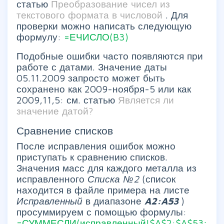
статью
Преобразование чисел из
текстового формата в числовой
. Для
проверки можно написать следующую
формулу:
=ЕЧИСЛО(B3)
Подобные ошибки часто появляются при
работе с датами. Значение даты
05.11.2009 запросто может быть
сохранено как 2009-ноября-5 или как
2009,11,5: см. статью
Является ли
значение датой?
Сравнение списков
После исправления ошибок можно
приступать к сравнению списков.
Значения масс для каждого металла из
исправленного
Списка №2
(список
находится в файле примера на листе
Исправленный
в диапазоне
A2:A53
)
просуммируем с помощью формулы:
=СУММЕСЛИ(исправленный!$A$2:$A$53;