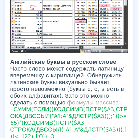
Английские буквы в русском слове
Часто слово может содержать латиницу
вперемешку с кириллицей. Обнаружить
латинские буквы визуально бывает
просто невозможно (буквы с, о, a есть в
обоих алфавитах). Зато это можно
сделать с помощью
формулы массива
:
=СУММ(ЕСЛИ((КОДСИМВ(ПСТР($A3;СТР
ОКА(ДВССЫЛ("A1:A"&ДЛСТР($A3)));1))>=
65)*(КОДСИМВ(ПСТР($A3;
СТРОКА(ДВССЫЛ("A1:A"&ДЛСТР($A3)));1
))<=122);1;0))=0