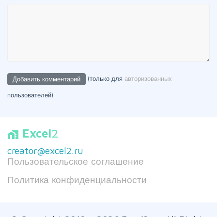
(только для
авторизованных
пользователей)
Excel
2
home_work
creator@excel2.ru
Пользовательское соглашение
Политика конфиденциальности