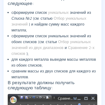
следующее:
сформируем список
уникальных
значений из
Списка №2
(см. статью
Отбор уникальных
значений
) и найдем сумму масс каждого
металла;
сформируем список уникальных значений из
обоих списков (см. статьи
Отбор уникальных
значений из двух диапазонов
и
Сравнение 2-х
списков
);
для каждого металла выведем массы металлов
из обоих списков;
сравним массы из двух списков для каждого из
металлов.
В результате должны получить
следующую таблицу: