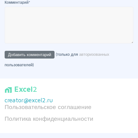
Комментарий
*
(только для
авторизованных
пользователей)
Excel
2
home_work
creator@excel2.ru
Пользовательское соглашение
Политика конфиденциальности