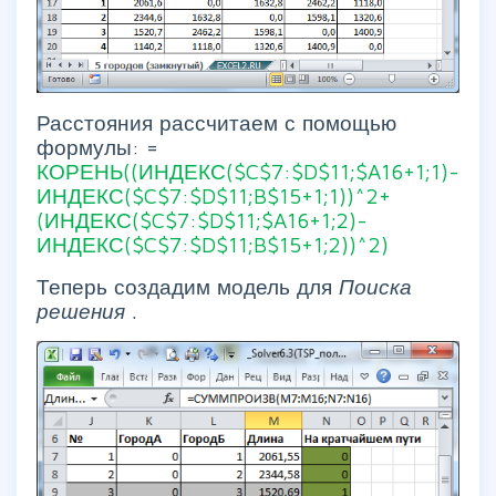
Расстояния рассчитаем с помощью
формулы: =
КОРЕНЬ((ИНДЕКС($C$7:$D$11;$A16+1;1)-
ИНДЕКС($C$7:$D$11;B$15+1;1))^2+
(ИНДЕКС($C$7:$D$11;$A16+1;2)-
ИНДЕКС($C$7:$D$11;B$15+1;2))^2)
Теперь создадим модель для
Поиска
решения
.