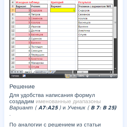
Решение
Для удобства написания формул
создадим
именованные диапазоны
Вариант (
A7:A25
)
и
Ученик (
B
7:
B
25)
.
По аналогии с решением из статьи