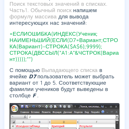
Поиск текстовых значений в списках.
Часть1. Обычный поиск
напишем
формулу массива
для вывода
интересующих нас значений:
=ЕСЛИОШИБКА(ИНДЕКС(Ученик;
НАИМЕНЬШИЙ(ЕСЛИ(D7=Вариант;СТРО
КА(Вариант)-СТРОКА($A$6);9999);
СТРОКА(ДВССЫЛ("A1:A"&ЧСТРОК(Вариа
нт)))));"")
С помощью
Выпадающего списка
в
ячейке
D7
пользователь может выбрать
вариант от 1 до 5. Соответствующие
фамилии учеников будут выведены в
столбце
F
.