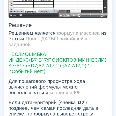
Решение
Решением является
формула массива
из
статьи
Поиск ДАТЫ ближайшей к
заданной
:
=ЕСЛИОШИБКА(
ИНДЕКС(B7:B17;ПОИСКПОЗ(МИН(ЕСЛИ(
A7:A17>=D7;A7:A17;""));A7:A17;0);1)
;"Событий нет")
Для пошагового просмотра хода
вычислений формулы можно
воспользоваться
клавишей
F9
.
Если дата-критерий (ячейка
D7
)
позднее, чем самая последняя дата в
списке, то формула выведет строку