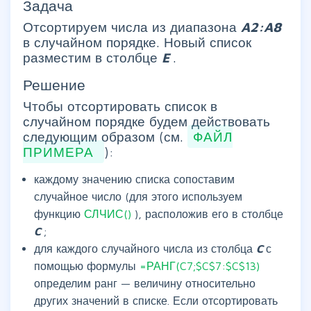
Задача
Отсортируем числа из диапазона
A2:A8
в случайном порядке. Новый список
разместим в столбце
E
.
Решение
Чтобы отсортировать список в
случайном порядке будем действовать
следующим образом (см.
ФАЙЛ
ПРИМЕРА
):
каждому значению списка сопоставим
случайное число (для этого используем
функцию
СЛЧИС()
), расположив его в столбце
C
;
для каждого случайного числа из столбца
C
с
помощью формулы
=РАНГ(C7;$C$7:$C$13)
определим ранг — величину относительно
других значений в списке. Если отсортировать