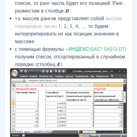
список, то ранг числа будет его позицией. Ранг
разместим в столбце
D
;
т.к. массив рангов представляет собой
массив
порядковых чисел
1, 2, 3, 4, …, то будем
интерпретировать их как позиции значения в
массиве.
с помощью формулы
=ИНДЕКС($A$7:$A$13;D7)
получим список, отсортированный в случайном
порядке (столбец
E
).