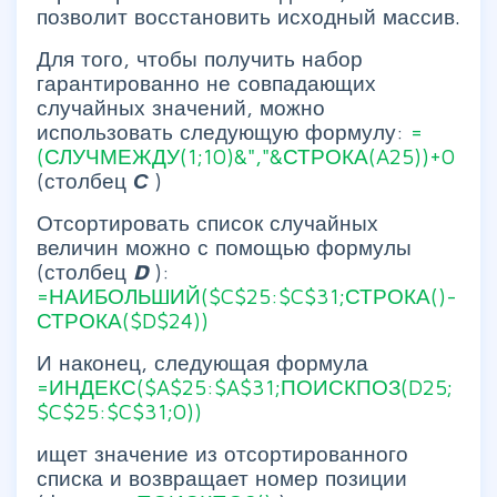
позволит восстановить исходный массив.
Для того, чтобы получить набор
гарантированно не совпадающих
случайных значений, можно
использовать следующую формулу:
=
(СЛУЧМЕЖДУ(1;10)&","&СТРОКА(A25))+0
(столбец
С
)
Отсортировать список случайных
величин можно с помощью формулы
(столбец
D
):
=НАИБОЛЬШИЙ($C$25:$C$31;СТРОКА()-
СТРОКА($D$24))
И наконец, следующая формула
=ИНДЕКС($A$25:$A$31;ПОИСКПОЗ(D25;
$C$25:$C$31;0))
ищет значение из отсортированного
списка и возвращает номер позиции