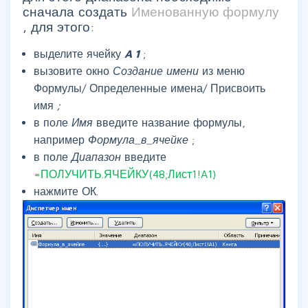
сначала создать
Именованную формулу
, для этого:
выделите ячейку
A
1
;
вызовите окно
Создание имени
из меню
Формулы/ Определенные имена/ Присвоить
имя
;
в поле
Имя
введите название формулы,
например
Формула_в_ячейке
;
в поле
Диапазон
введите
=ПОЛУЧИТЬ.ЯЧЕЙКУ(48;Лист1!A1)
нажмите ОК.