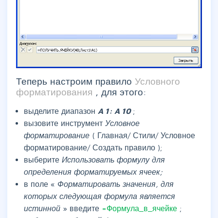
Теперь настроим правило
Условного
форматирования
, для этого:
выделите диапазон
A
1:
A
10
;
вызовите инструмент
Условное
форматирование
(
Главная/ Стили/ Условное
форматирование/ Создать правило
);
выберите
Использовать формулу для
определения форматируемых ячеек;
в поле «
Форматировать значения, для
которых следующая формула является
истинной
» введите
=Формула_в_ячейке
;