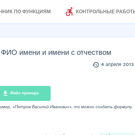
accessible_forward
ЧНИК ПО ФУНКЦИЯМ
КОНТРОЛЬНЫЕ РАБОТ
 ФИО имени и имени с отчеством
history
4 апреля 2013 
file_download
Файл примера
ример, «Петров Василий Иванович», то можно создать формулу