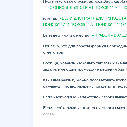
Пусть текстовая строка
Петров
Василий Ив
):
=СЖПРОБЕЛЫ(ПСТР(A1;ПОИСК(" ";A1);ПОИСК
или так:
=ЕСЛИ(ДЛСТР(A1)-ДЛСТР(ПОДСТАВИ
ПОИСК(" ";A1);ПОИСК(" ";A1;ПОИСК(" ";A1)+1)
Выведем имя и отчество:
=ПРАВСИМВ(A1;ДЛС
Понятно, что для работы формул необходим
отчетством.
Вообще, хранить несколько текстовых значе
задачи, имеющие громоздкие решения (см.
Как альтернативу можно посоветовать восп
данными
), позволяющему, разделить тексто
Если необходимо из текстовой строки вывес
Если необходимо из текстовой строки вывес
слова
.