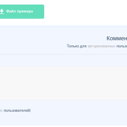
e_download
Файл примера
Коммен
Только для
авторизованных
польз
ых
пользователей)