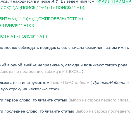
анович
находится в ячейке
A
1
. Выведем имя (см.
ФАЙЛ ПРИМЕР
(" ";A1;ПОИСК(" ";A1)+1)-ПОИСК(" ";A1)))
ТЬ(A1;" ";""))=1;"";СЖПРОБЕЛЫ(ПСТР(A1;
-ПОИСК(" ";A1))))
ТР(A1)-ПОИСК(" ";A1))
о жестко соблюдать порядок слов: сначала фамилия, затем имя с
ний в одной ячейке неправильно, отсюда и возникают такого рода
Советы по построению таблиц в MS EXCEL
).
ользоваться инструментом
Текст-По-Столбцам
(
Данные/Работа с
вую строку на несколько строк.
ти первое слово, то читайте статью
Выбор из строки первого слова
.
ти последнее слово, то читайте статью
Выбор из строки последнего