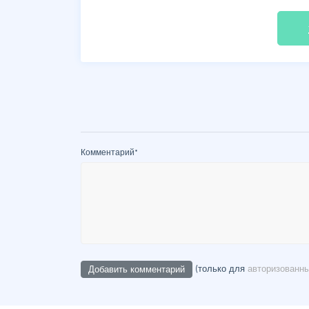
fil
Комментарий
*
(только для
авторизованн