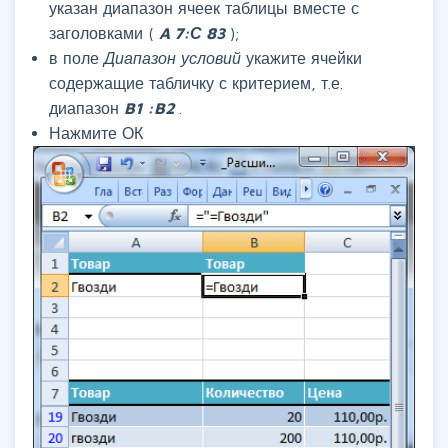
указан диапазон ячеек таблицы вместе с
заголовками (
A
7:С
83
);
в поле
Диапазон условий
укажите ячейки
содержащие табличку с критерием, т.е.
диапазон
B1
:B2
.
Нажмите ОК