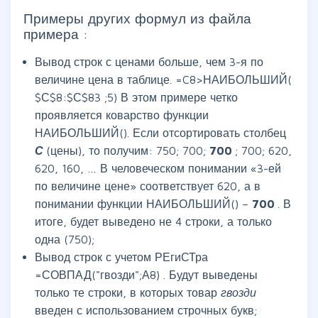
Примеры других формул из файла
примера :
Вывод строк с ценами больше, чем 3-я по
величине цена в таблице. =C8>НАИБОЛЬШИЙ(
$С$8:$С$83 ;5) В этом примере четко
проявляется коварство функции
НАИБОЛЬШИЙ(). Если отсортировать столбец
С
(цены), то получим: 750; 700;
700
; 700; 620,
620, 160, … В человеческом понимании «3-ей
по величине цене» соответствует 620, а в
понимании функции НАИБОЛЬШИЙ() –
700
. В
итоге, будет выведено не 4 строки, а только
одна (750);
Вывод строк с учетом РЕгиСТра
=СОВПАД("гвозди";А8) . Будут выведены
только те строки, в которых товар
гвозди
введен с использованием строчных букв;