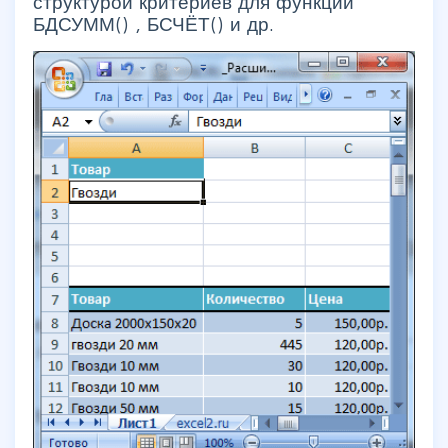
структурой критериев для функций
БДСУММ() , БСЧЁТ() и др.