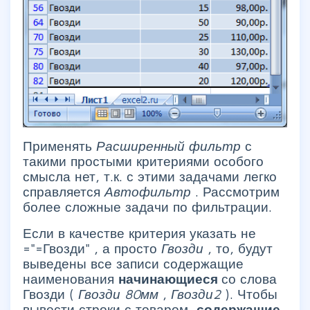
Применять
Расширенный фильтр
с
такими простыми критериями особого
смысла нет, т.к. с этими задачами легко
справляется
Автофильтр
. Рассмотрим
более сложные задачи по фильтрации.
Если в качестве критерия указать не
="=Гвозди" , а просто
Гвозди
, то, будут
выведены все записи содержащие
наименования
начинающиеся
со слова
Гвозди (
Гвозди 80мм
,
Гвозди2
). Чтобы
вывести строки с товаром,
содержащие