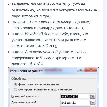
выделите любую ячейку таблицы (это не
обязательно, но позволит ускорить заполнение
параметров фильтра);
вызовите
Расширенный фильтр
( Данные/
Сортировка и фильтр/ Дополнительно );
в поле
Исходный диапазон
убедитесь, что
указан диапазон ячеек таблицы вместе с
заголовками (
A
7:С
83
);
в поле
Диапазон условий
укажите ячейки
содержащие табличку с критерием, т.е.
диапазон
А
1
:А2
.