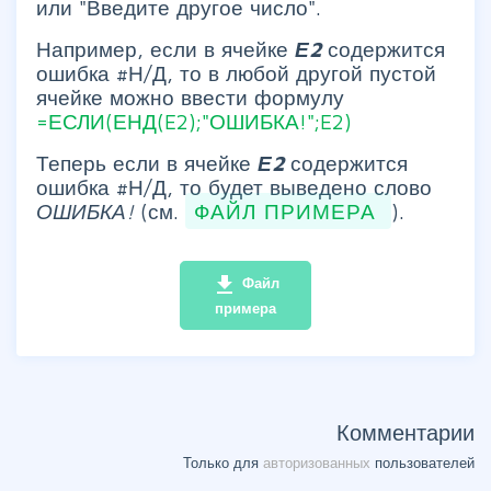
или "Введите другое число".
Например, если в ячейке
Е2
содержится
ошибка #Н/Д, то в любой другой пустой
ячейке можно ввести формулу
=ЕСЛИ(ЕНД(E2);"ОШИБКА!";E2)
Теперь если в ячейке
Е2
содержится
ошибка #Н/Д, то будет выведено слово
ОШИБКА!
(см.
ФАЙЛ ПРИМЕРА
).
file_download
Файл
примера
Комментарии
Только для
авторизованных
пользователей