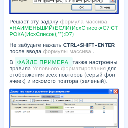
Решает эту задачу
формула массива
=НАИМЕНЬШИЙ(ЕСЛИ(ИсхСписок=C7;СТ
РОКА(ИсхСписок);"");D7)
Не забудьте нажать
CTRL+SHIFT+ENTER
после ввода
формулы массива
.
В
ФАЙЛЕ ПРИМЕРА
также настроены
правила
Условного форматирования
для
отображения всех повторов (серый фон
ячеек) и искомого повтора (зеленый).