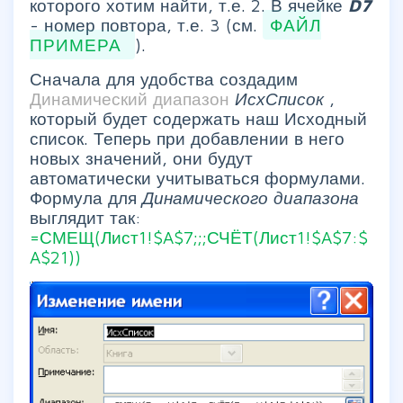
которого хотим найти, т.е. 2. В ячейке
D7
- номер повтора, т.е. 3 (см.
ФАЙЛ
ПРИМЕРА
).
Сначала для удобства создадим
Динамический диапазон
ИсхСписок
,
который будет содержать наш Исходный
список. Теперь при добавлении в него
новых значений, они будут
автоматически учитываться формулами.
Формула для
Динамического диапазона
выглядит так:
=СМЕЩ(Лист1!$A$7;;;СЧЁТ(Лист1!$A$7:$
A$21))