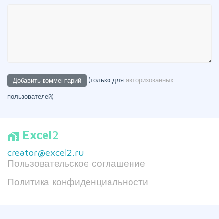
(только для
авторизованных
пользователей)
Excel
2
home_work
creator@excel2.ru
Пользовательское соглашение
Политика конфиденциальности