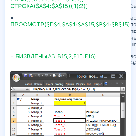
СТРОКА($A$4:$A$15));1);2))
б
=
е
ПРОСМОТР($D$4;$A$4:$A$15;$B$4:$B$15)
п
п
не
н
=
БИЗВЛЕЧЬ(A3:B15;2;F15:F16)
в
Ч