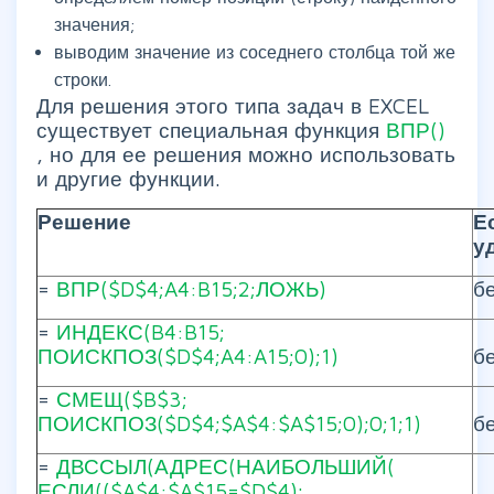
значения;
выводим значение из соседнего столбца той же
строки.
Для решения этого типа задач в EXCEL
существует специальная функция
ВПР()
, но для ее решения можно использовать
и другие функции.
Решение
Е
у
=
ВПР($D$4;A4:B15;2;ЛОЖЬ)
б
=
ИНДЕКС(B4:B15;
ПОИСКПОЗ($D$4;A4:A15;0);1)
б
=
СМЕЩ($B$3;
ПОИСКПОЗ($D$4;$A$4:$A$15;0);0;1;1)
б
=
ДВССЫЛ(АДРЕС(НАИБОЛЬШИЙ(
ЕСЛИ(($A$4:$A$15=$D$4);