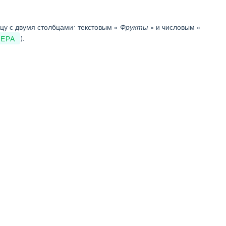
цу с двумя столбцами: текстовым «
Фрукты
» и числовым «
МЕРА
).