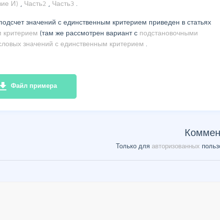
вие И)
,
Часть2
,
Часть3
.
подсчет значений с единственным критерием приведен в статьях
м критерием
(там же рассмотрен вариант с
подстановочными
словых значений с единственным критерием
.
e_download
Файл примера
Коммен
Только для
авторизованных
польз