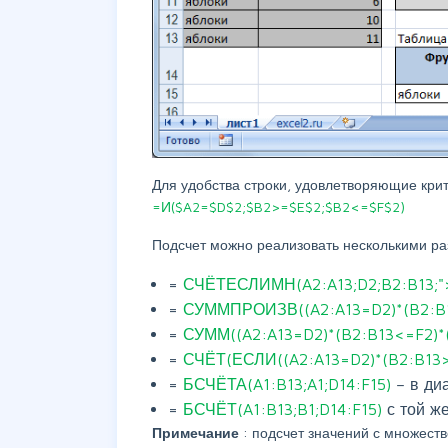
Для удобства строки, удовлетворяющие кр
=И($A2=$D$2;$B2>=$E$2;$B2<=$F$2)
Подсчет можно реализовать несколькими р
=
СЧЁТЕСЛИМН(A2:A13;D2;B2:B13;">
=
СУММПРОИЗВ((A2:A13=D2)*(B2:B1
=
СУММ((A2:A13=D2)*(B2:B13<=F2)*
=
СЧЁТ(ЕСЛИ((A2:A13=D2)*(B2:B13>
=
БСЧЁТА(A1:B13;A1;D14:F15)
– в ди
=
БСЧЁТ(A1:B13;B1;D14:F15)
с той ж
Примечание
: подсчет значений с множест