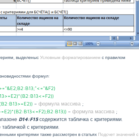
итериям, выделеныс
Условным форматированием
с правилом
азновидностями формул:
="&E2;B2:B13;"<="&F2)
3>=E2)*(B2:B13<=F2))
(B2:B13>=E2))
–
формула массива
;
=E2)*(B2:B13<=F2);B2:B13))
–
формула массива
;
апазоне
D14:F15
содержится табличка с критериями.
е табличкой с критериями.
венными критерями также рассмотрен в статьях
Подсчет значений с