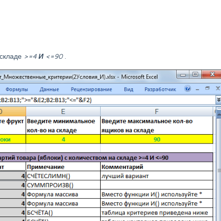
 складе
>=4
И
<=90
.