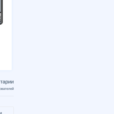
тарии
ователей
ем