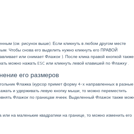
енным (см. рисунок выше). Если кликнуть в любом другом месте
ым. Чтобы снова его выделить нужно кликнуть его ПРАВОЙ
авливает или снимает
Флажок
). После клика правой кнопкой также
рать можно нажать ESC или кликнуть левой клавишей по
Флажку
.
нение его размеров
гольник Флажка (курсор примет форму 4-х направленных в разные
 нажать и удерживать левую кнопку мыши, то можно переместить
овнять
Флажок
по границам ячеек. Выделенный
Флажок
также мож
а или на маленькие квадратики на границе, то можно изменить его