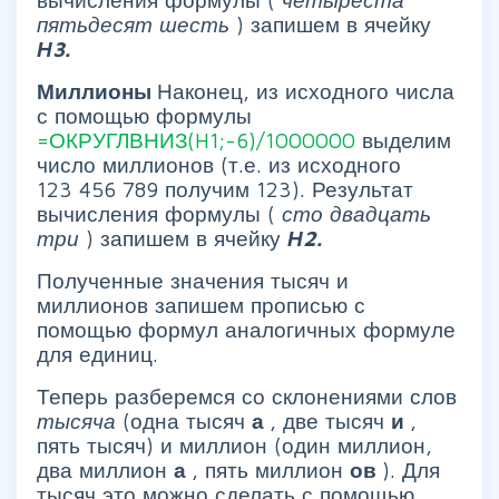
пятьдесят шесть
) запишем в ячейку
Н3.
Миллионы
Наконец, из исходного числа
с помощью формулы
=ОКРУГЛВНИЗ(H1;-6)/1000000
выделим
число миллионов (т.е. из исходного
123 456 789 получим 123). Результат
вычисления формулы (
сто двадцать
три
) запишем в ячейку
Н2.
Полученные значения тысяч и
миллионов запишем прописью с
помощью формул аналогичных формуле
для единиц.
Теперь разберемся со склонениями слов
тысяча
(одна тысяч
а
, две тысяч
и
,
пять тысяч) и миллион (один миллион,
два миллион
а
, пять миллион
ов
). Для
тысяч это можно сделать с помощью