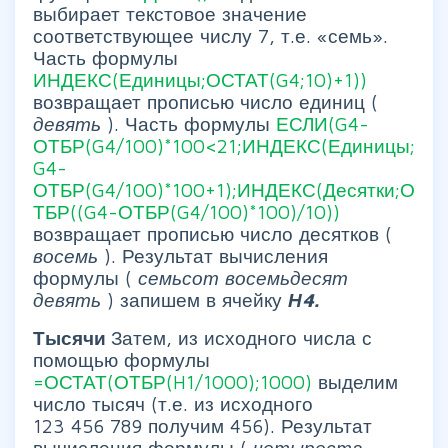
выбирает текстовое значение
соответствующее числу 7, т.е. «семь».
Часть формулы
ИНДЕКС(Единицы;ОСТАТ(G4;10)+1))
возвращает прописью число единиц (
девять
). Часть формулы
ЕСЛИ(G4-
ОТБР(G4/100)*100<21;ИНДЕКС(Единицы;
G4-
ОТБР(G4/100)*100+1);ИНДЕКС(Десятки;О
ТБР((G4-ОТБР(G4/100)*100)/10))
возвращает прописью число десятков (
восемь
). Результат вычисления
формулы (
семьсот восемьдесят
девять
) запишем в ячейку
Н4.
Тысячи
Затем, из исходного числа с
помощью формулы
=ОСТАТ(ОТБР(H1/1000);1000)
выделим
число тысяч (т.е. из исходного
123 456 789 получим 456). Результат
вычисления формулы (
четыреста