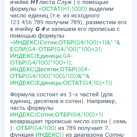
ячейке
Н1
листа
Служ
) с помощью
формулы
=ОСТАТ(H1;1000)
выделим
число единиц (т.е. из исходного
123 456 789 получим 789), разместим его
в ячейку
G
4
и запишем его прописью с
помощью формулы:
=ИНДЕКС(Сотни;ОТБР(G4/100)+1)&" "&
ЕСЛИ(G4-ОТБР(G4/100)*100<21;
ИНДЕКС(Единицы;G4-
ОТБР(G4/100)*100+1);
ИНДЕКС(Десятки;ОТБР((G4-
ОТБР(G4/100)*100)/10))&""&
ИНДЕКС(Единицы;ОСТАТ(G4;10)+1))
Формула состоит из 3-х частей (для
единиц, десятков и сотен). Например,
часть формулы
ИНДЕКС(Сотни;ОТБР(G4/100)+1)
возвращает прописью число сотен (
семь
):
ОТБР(G4/100)
из 789 получает 7,
функция
ИНДЕКС()
из диапазона
Сотни