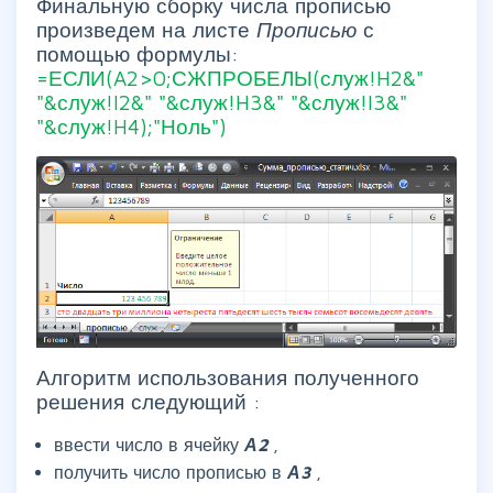
Финальную сборку числа прописью
произведем на листе
Прописью
с
помощью формулы:
=ЕСЛИ(A2>0;СЖПРОБЕЛЫ(служ!H2&"
"&служ!I2&" "&служ!H3&" "&служ!I3&"
"&служ!H4);"Ноль")
Алгоритм использования полученного
решения следующий :
ввести число в ячейку
А2
,
получить число прописью в
А3
,