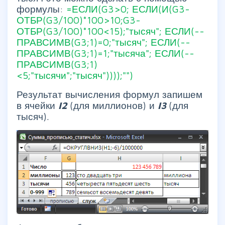
формулы:
=ЕСЛИ(G3>0; ЕСЛИ(И(G3-
ОТБР(G3/100)*100>10;G3-
ОТБР(G3/100)*100<15);"тысяч"; ЕСЛИ(--
ПРАВСИМВ(G3;1)=0;"тысяч"; ЕСЛИ(--
ПРАВСИМВ(G3;1)=1;"тысяча"; ЕСЛИ(--
ПРАВСИМВ(G3;1)
<5;"тысячи";"тысяч"))));"")
Результат вычисления формул запишем
в ячейки
I2
(для миллионов) и
I3
(для
тысяч).