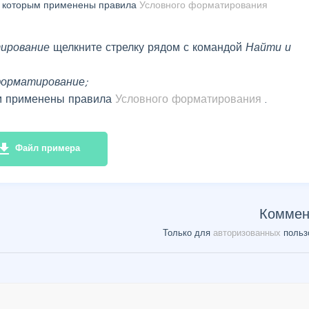
, к которым применены правила
Условного форматирования
ирование
щелкните стрелку рядом с командой
Найти и
форматирование;
ым применены правила
Условного форматирования
.
e_download
Файл примера
Коммен
Только для
авторизованных
польз