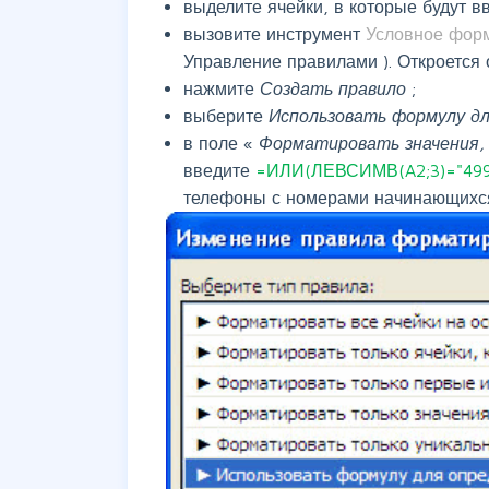
выделите ячейки, в которые будут 
вызовите инструмент
Условное фор
Управление правилами
). Откроется
нажмите
Создать правило
;
выберите
Использовать формулу д
в поле «
Форматировать значения,
введите
=ИЛИ(ЛЕВСИМВ(A2;3)="499
телефоны с номерами начинающихся 