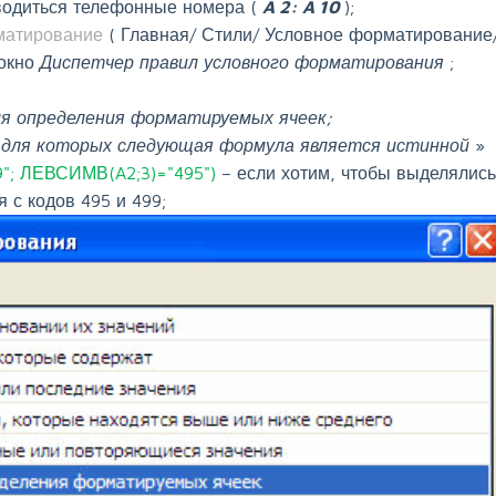
вводиться телефонные номера (
A
2:
A
10
);
матирование
(
Главная/ Стили/ Условное форматирование
 окно
Диспетчер правил условного форматирования
;
ля определения форматируемых ячеек;
 для которых следующая формула является истинной
»
"; ЛЕВСИМВ(A2;3)="495")
– если хотим, чтобы выделялись
с кодов 495 и 499;