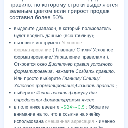
правило, по которому строки выделяются
зеленым цветом если прирост продаж
составил более 50%:
выделите диапазон, в который пользователь
будет вводить данные (всю таблицу);
вызовите инструмент
Условное
форматирование
(
Главная/ Стили/ Условное
форматирование/ Управление правилами
).
Откроется окно
Диспетчер правил условного
форматирования,
нажмите
Создать правило.
Или просто выберите
Главная/ Стили/
Условное форматирование/Создать правило
;
выберите
Использовать формулу для
определения форматируемых ячеек
;
в поле ниже введите
=$B4>=0,5
; Обратите
внимание на то, что в ссылке на ячейку
использована
смешанная адресация
- именно