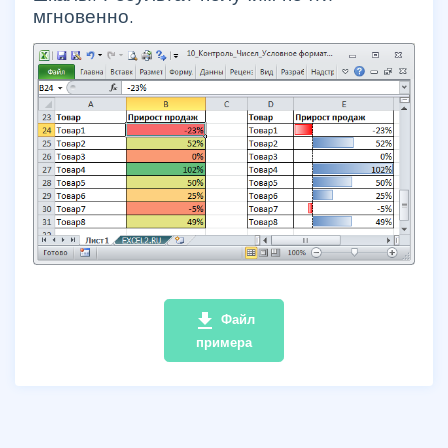
мгновенно.
file_download
Файл
примера