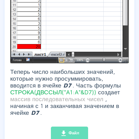
Теперь число наибольших значений,
которые нужно просуммировать,
вводится в ячейке
D7
. Часть формулы
СТРОКА(ДВССЫЛ("A1:A"&D7))
создает
массив последовательных чисел
,
начиная с 1 и заканчивая значением в
ячейке
D7
.
file_download
Файл