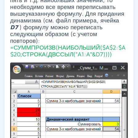
необходимо все время переписывать
вышеуказанную формулу. Для придания
динамизма (см. файл примера, ячейка
D7
) формулу можно переписать
следующим образом (с учетом
повторов):
=СУММПРОИЗВ(НАИБОЛЬШИЙ($A$2:$A
$20;СТРОКА(ДВССЫЛ("A1:A"&D7))))