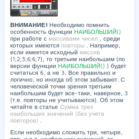
ВНИМАНИЕ!
Необходимо помнить
особенность функции
НАИБОЛЬШИЙ()
при работе с
массивами чисел
, среди
которых имеются
повторы
. Например,
если имеется исходный
массив
{1;2;3;6;6;7}, то третьим наибольшим (по
версии функции
НАИБОЛЬШИЙ()
) будет
считаться 6, а не 3. Все правильно и
логично, но иногда об этом забывают. С
человеческой точки зрения третьим
наибольшим будет все-таки, наверное, 3
(т.е. повторы не учитываются). Об этом
читайте в статье
Сумма трех
наибольших значений (без учета
повторов)
.
Если необходимо сложить три, четыре,
пять и т.д. наибольших значений, то